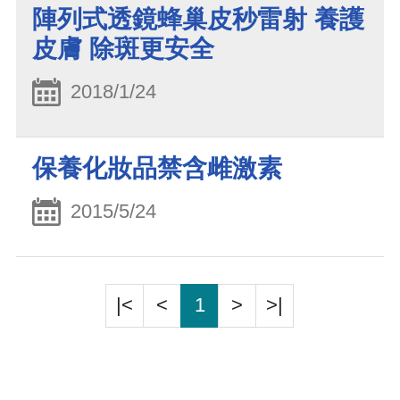
陣列式透鏡蜂巢皮秒雷射 養護
皮膚 除斑更安全
2018/1/24
保養化妝品禁含雌激素
2015/5/24
|<
<
1
>
>|