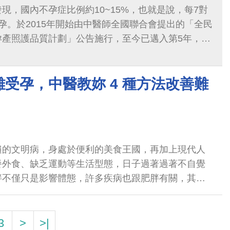
現，國內不孕症比例約10~15%，也就是說，每7對
孕。於2015年開始由中醫師全國聯合會提出的「全民
孕產照護品質計劃」公告施行，至今已邁入第5年，服
100多人，成長到去年高達6200多...
受孕，中醫教妳 4 種方法改善難
遍的文明病，身處於便利的美食王國，再加上現代人
餐外食、缺乏運動等生活型態，日子過著過著不自覺
胖不僅只是影響體態，許多疾病也跟肥胖有關，其中
3
>
>|