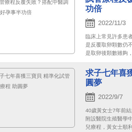
功倍
2022/11/3
臨床上常見許多患
是反覆取卵顆數仍
是取卵後顆數雖夠
後，碎片或型態不佳
求子七年喜獲
圓夢
2022/9/7
40歲黃女士7年前
附設醫院生殖醫學
兒療程，黃女士順利