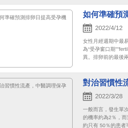
為預防卵巢過度刺
最佳的時間點，將
如何準確預
於懷孕，試管療程
2022/4/12
女性月經週期中最
為“受孕窗口期””fer
異。排卵前的最後
的情況下，在這六
孕。
對治習慣性
2022/3/28
一般而言，發生單次
的機率約為2％，而
約只有 50％的患