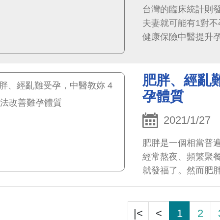
台灣的臨床統計則發
夫妻就可能有1對不
健康保險中醫提升
務人數也已經從初期3
肥胖、經亂難
孕體質
2021/1/27
肥胖是一個相當普
經常熬夜、頻繁聚
就發福了。然而肥
也包含不孕。
|<
<
1
2