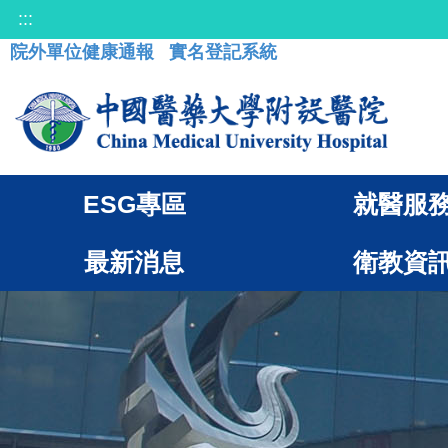
:::
院外單位健康通報
實名登記系統
ESG專區
就醫服
最新消息
衛教資