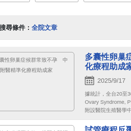
搜尋條件：
全院文章
多囊性卵巢
化療程助成
2025/9/17
據統計，全台20至30
Ovary Syndr
附設醫院生殖醫學
評估等精準化試管療
健康女嬰。
試管療程反