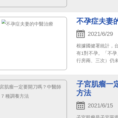
慣性流產患者沒有
響。
不孕症夫妻
2021/6/29
根據國健署統計，台
有1對不孕。「不
行房兩、三次）仍
不孕症則是指過去
子宮肌瘤一定
方法
2021/6/15
子宮肌瘤是子宮平