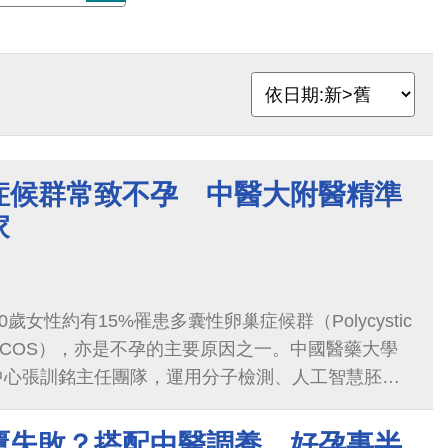
症候群常致不孕 中醫大附醫精準
家
歲女性約有15%罹患多囊性卵巢症候群（Polycystic
ome, PCOS），亦是不孕的主要原因之一。中國醫藥大學
中心張訓銘主任團隊，運用分子檢測、人工智慧胚胎
程，成功協助一名24歲PCOS患者順利懷孕並產下
覆失敗？搭配中醫調養，好孕事半