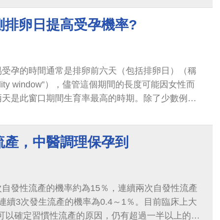
激症，黃女士將所有胚胎冷凍保存，再由醫師評估出
胚胎進行植入。歷經漫長求子過程與等待，黃女士終
測排卵日提高受孕機率?
成功
易受孕的時間通常是排卵前六天（包括排卵日）（稱
tility window”），儘管這個期間的長度可能因女性而
兩天是此窗口期間生育率最高的時期。除了少數例外
天窗口期之外的其他時間進行同房不太可能導致受
流產，中醫調理保孕到
自發性流產的機率約為15％，連續兩次自發性流產
連續3次發生流產的機率為0.4～1％。目前臨床上大
者可以確定習慣性流產的原因，仍有超過一半以上的習