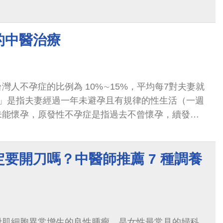
確定診斷，對懷孕的媽媽跟其家庭都造成身心上的影
的中醫治療
灣人不孕症的比例為 10%∼15%，平均每7對夫妻就
孕」是指夫妻經過一年未避孕且有規律的性生活（一週
未能懷孕，原發性不孕症是指過去不曾懷孕，續發性
曾有懷孕過。
要開刀嗎？中醫師推薦 7 種調養
滑肌細胞異常增生的良性腫瘤，是女性最常見的婦科