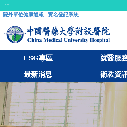
:::
院外單位健康通報
實名登記系統
ESG專區
就醫服
最新消息
衛教資