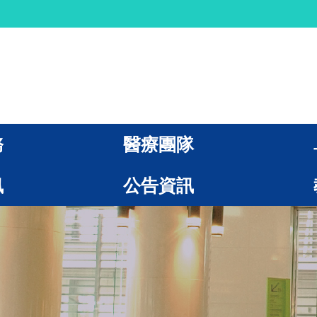
務
醫療團隊
訊
公告資訊