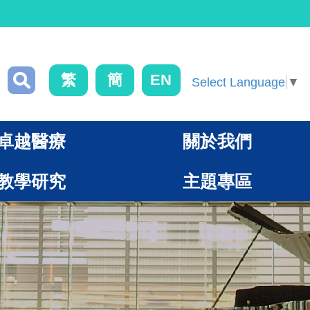
繁
簡
EN
Select Language
▼
卓越醫療
關於我們
教學研究
主題專區