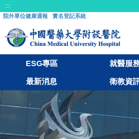
:::
院外單位健康通報
實名登記系統
ESG專區
就醫服
最新消息
衛教資