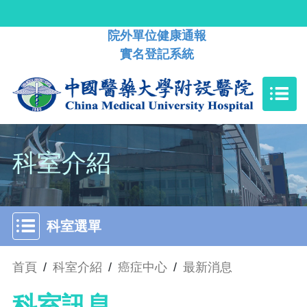
院外單位健康通報
實名登記系統
科室介紹
科室選單
首頁
/
科室介紹
/
癌症中心
/
最新消息
科室訊息