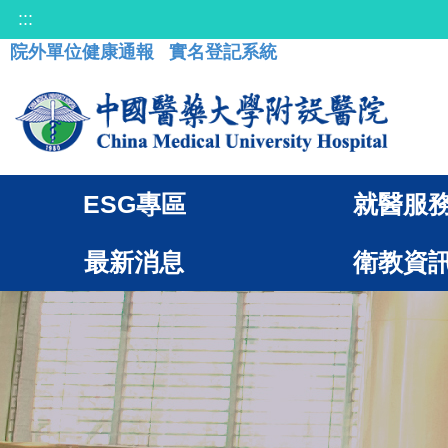
:::
院外單位健康通報
實名登記系統
ESG專區
就醫服
最新消息
衛教資