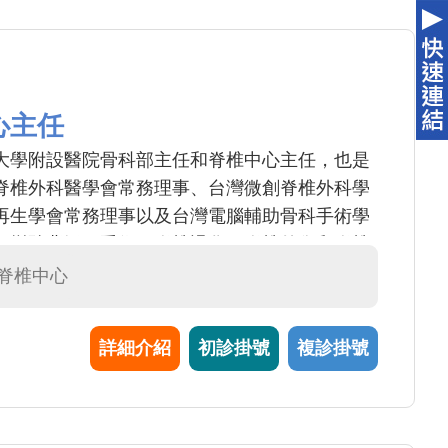
心主任
大學附設醫院骨科部主任和脊椎中心主任，也是
脊椎外科醫學會常務理事、台灣微創脊椎外科學
再生學會常務理事以及台灣電腦輔助骨科手術學
側彎駝背矯正手術、脊椎退化、脊椎外傷和脊椎
脊椎手術。臨床成就斐然之餘，也熟稔於幹細胞
#脊椎中心
究上，獲得了第十四屆國家創新獎「開發骨融合
」，近五年也發表了36篇SCI脊椎相關領域的
詳細介紹
初診掛號
複診掛號