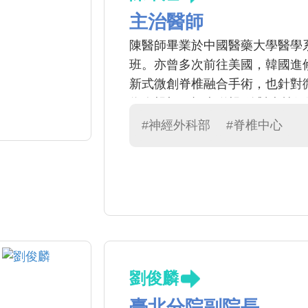
主治醫師
陳醫師畢業於中國醫藥大學醫學
班。亦曾多次前往美國，韓國進
新式微創脊椎融合手術，也針對
為人親切，視病猶親,針對病灶
#神經外科部
#脊椎中心
劉俊麟
臺北分院副院長