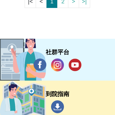
|<
<
1
2
>
>|
社群平台
到院指南