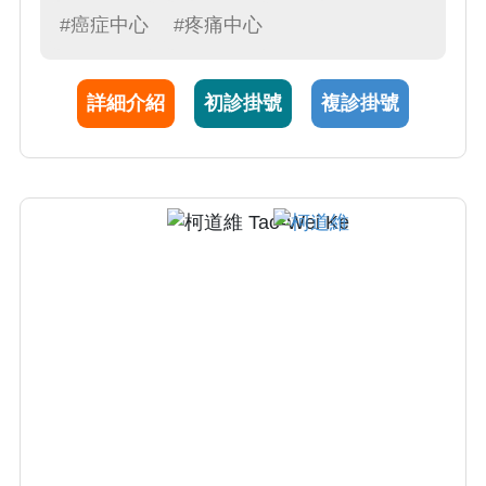
十幾種主要癌症，並建構了完善的造血幹細胞
#癌症中心
#疼痛中心
移植照護系統，致力於為病人提供高品質的醫
療照護。
詳細介紹
初診掛號
複診掛號