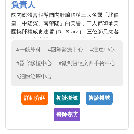
負責人
國內媒體曾報導國內肝臟移植三大名醫「北伯
皇、中隆賓、南肇隆」的美譽，三人都師承美
國換肝權威史達哲 (Dr. Starzl)，三位師兄弟各
有特色，各自闖出一片天。如今台大李伯皇教
授即將退休，而鄭隆賓院長正帶領本院器官移
#一般外科
#國際醫療中心
#癌症中心
植中心更燦爛輝煌的未來。鄭院長不僅在肝臟
#器官移植中心
#微創暨達文西手術中心
移植領域表現卓越，同時也是一位優秀的肝膽
腸胃和甲狀腺腫瘤執刀的外科權威。在本院器
#細胞治療中心
官移植中心，鄭院長扮演功不可滅的創基角色
詳細介紹
初診掛號
複診掛號
醫師專訪