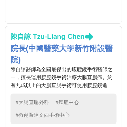
陳自諒 Tzu-Liang Chen
院長(中國醫藥大學新竹附設醫
院)
陳自諒醫師為全國最傑出的腹腔鏡手術醫師之
一，擅長運用腹腔鏡手術治療大腸直腸癌。約
有九成以上的大腸直腸手術可使用腹腔鏡進
行，藉由幾個不到 1 公分小傷口，將精密的器
械置入體內，再透過影像處理系統將病灶放
#大腸直腸外科
#癌症中心
大，並傳輸至電視畫面來操作各項精細手術。
#微創暨達文西手術中心
腹腔鏡手術傷口小，恢復快，住院天數短，術
後容易照顧，對各年齡層的病患都是不錯的選