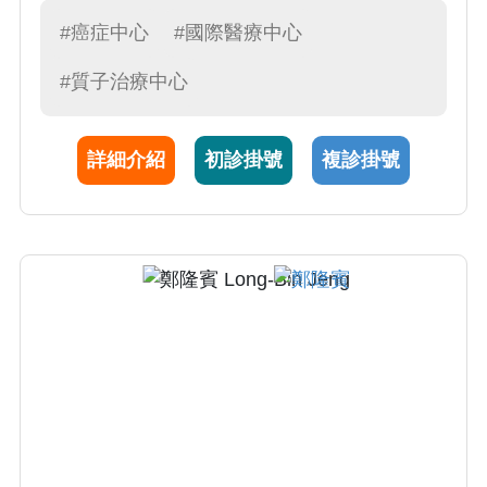
(IMRT)、影像導航放射治療 (IGRT)、立體定位
#癌症中心
#國際醫療中心
消融放射治療(SBRT,SABR)，並運用放射線治
#質子治療中心
療配合免疫細胞治療提升治療加乘效果；具有
豐富著作發表，為多本國際暢銷放射治療教科
書作者，包括 ”Radiation Oncology
詳細介紹
初診掛號
複診掛號
Management Decision”, “Practical Essentials
of Intensity Modulated Radiation Therapy”
等，並研發出全球第一台具即時影像診斷的腫
瘤放射治療儀器。