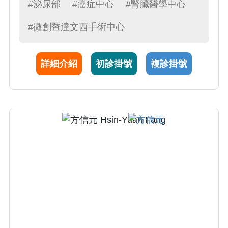
癌臨床指引編撰。於 2008 及 2012 分別前往加
#泌尿部
#癌症中心
#腎臟醫學中心
州大學爾灣分校附設醫院及佛羅里達州
#微創暨達文西手術中心
Celebration 醫院進修機器手臂手術；亦專精於
微創手術包括冷凍治療及高頻率集中超音波治
療 (HIFU)，提供病人個人化的治療
詳細介紹
初診掛號
複診掛號