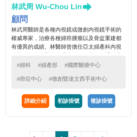
林武周 Wu-Chou Lin
顧問
林武周醫師是各種內視鏡或微創內視鏡手術的
權威專家，治療各種婦癌腫瘤以及骨盆重建都
有優異的成績。林醫師曾擔任亞太婦產科內視
鏡暨微創治療醫學會理事長。婦癌微創手術過
去被認為是不可能的任務，但科技的進步，特
#婦科
#婦產部
#國際醫療中心
別是在子宮內膜癌分期手術，內視鏡手術已被
#癌症中心
#微創暨達文西手術中心
證實和傳統開腹手術成效相當。另外，在微創
的傷口理念之下，我們也使用達文西機械人手
臂系統，進行更精準的進行手術
詳細介紹
初診掛號
複診掛號