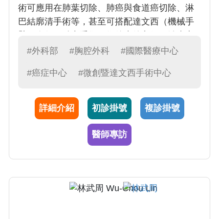
術可應用在肺葉切除、肺癌與食道癌切除、淋
巴結廓清手術等，甚至可搭配達文西（機械手
臂）進行更精密手術，術後癒後良好、治癒率
高。方醫師施行胸腔鏡手術、肺癌手術、食道
#外科部
#胸腔外科
#國際醫療中心
癌與胃賁門癌手術的臨床經驗豐富。方醫師建
#癌症中心
#微創暨達文西手術中心
議，中年以後應每年體檢，透過低劑量電腦層
檢查，較容易發現早期肺癌病灶，透過食道鏡
檢查較易早期發現食道癌病灶，早發現早診斷
詳細介紹
初診掛號
複診掛號
早期治療
醫師專訪