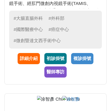
鏡手術、經肛門微創內視鏡手術(TAMIS、
TaTME)、單孔腹腔鏡手術(SILS)、自然出口腹
腔鏡手術(NOSE)、一般傳統腹腔鏡手術
#大腸直腸外科
#外科部
(Laparoscopy)。
#國際醫療中心
#癌症中心
2.肛門良性疾患手術： 痔瘡、廔管、肛裂、直
腸脫垂、肛門狹窄等。痔瘡雙極雷加射刀
#微創暨達文西手術中心
(LigaSure)手術、痔瘡環狀切除(PPH)手術。
3.無痛大腸鏡檢查。
詳細介紹
初診掛號
複診掛號
醫師專訪