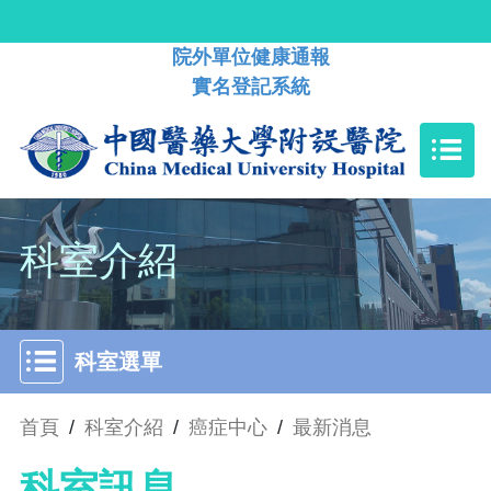
院外單位健康通報
實名登記系統
科室介紹
科室選單
首頁
/
科室介紹
/
癌症中心
/
最新消息
科室訊息