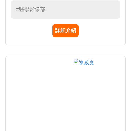
1996 年獲得放射線診斷專科醫師，專長為介入
性放射線學影像檢查及判讀
#醫學影像部
詳細介紹