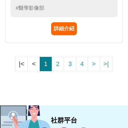
#醫學影像部
詳細介紹
|<
<
1
2
3
4
>
>|
社群平台