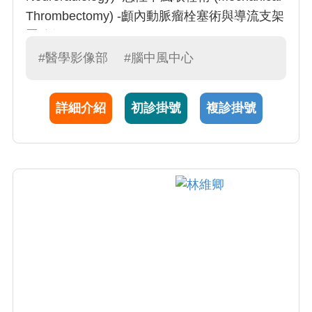
Thrombectomy) -顱內動脈瘤栓塞術與導流支架
置放術(Intracerebral Aneurysm Endovascular
Management) -頸及顱內動脈血管擴張及支架術
#醫學影像部
#腦中風中心
(Carotid and Intracranial Angioplasty &
Stenting) -顱內動脈廔管及動靜脈畸形栓塞(CC-
詳細介紹
初診掛號
複診掛號
fistula / AVM embolization)