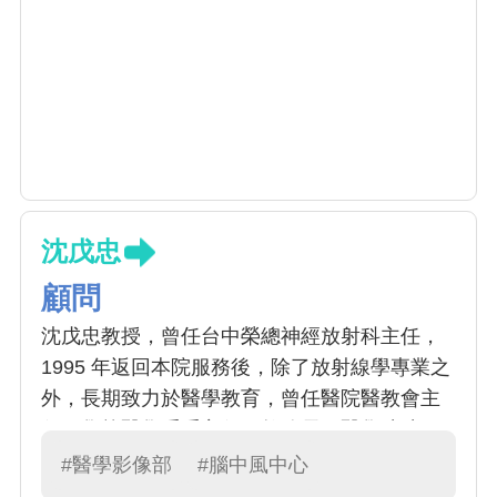
沈戊忠
顧問
沈戊忠教授，曾任台中榮總神經放射科主任，
1995 年返回本院服務後，除了放射線學專業之
外，長期致力於醫學教育，曾任醫院醫教會主
任、學校醫學系系主任、教務長、醫學院院
長、健康照護學院院長。並著有「神經放射線
#醫學影像部
#腦中風中心
學」一書，頗受年輕醫師喜愛。沈教授平時也