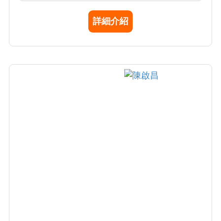
都親自教導醫學生 CT、MRI 判讀。順應時代潮
詳細介紹
流，最近也經營「神經放射線學教學網站」方
便年輕學子能線上學習。