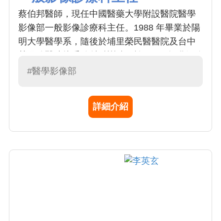
蔡伯邦醫師，現任中國醫藥大學附設醫院醫學
影像部一般影像診療科主任。1988 年畢業於陽
明大學醫學系，隨後於埔里榮民醫醫院及台中
榮民總醫院接受放射科訓練，於 1996 年獲得放
射線診斷專科醫師，專長為胸腔影像學、乳房
#醫學影像部
X 光、超音波影像檢查與判讀
詳細介紹