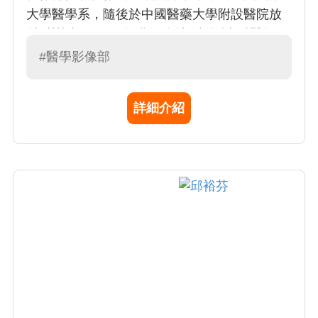
大學醫學系，隨後於中國醫藥大學附設醫院放
射科訓練，1994 年獲得放射線診斷專科醫師，
專長為胸腔影像學。曾任台中順天醫院放射線
#醫學影像部
科主任、員林宏仁醫放射線科主任
詳細介紹