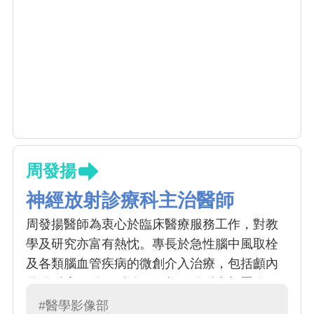
周發揚
神經放射診療科主治醫師
周發揚醫師為衷心於臨床醫療服務工作，對教
學及研究亦富有熱忱。專長於急性腦中風取栓
及各類腦血管疾病的微創介入治療，包括顱內
外動脈瘤、動靜脈畸形、顱頸動脈支架置放，
以及甲狀腺栓塞與燒融等手術。同時精通影像
#醫學影像部