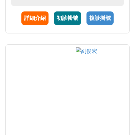
報告之解讀與分析、顯影劑使用說明、一般放
射線診斷、兒童頭頸部與神經放射線影像診
詳細介紹
初診掛號
複診掛號
斷、頭頸部放射線影像治療、及神經放射線介
入治療。周醫師亦致力於AI影像分析與3D列印
輔助診療系統的臨床應用與發展。