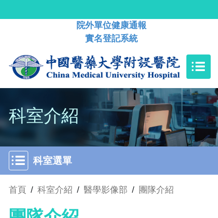
院外單位健康通報
實名登記系統
科室介紹
科室選單
首頁
/
科室介紹
/
醫學影像部
/
團隊介紹
團隊介紹