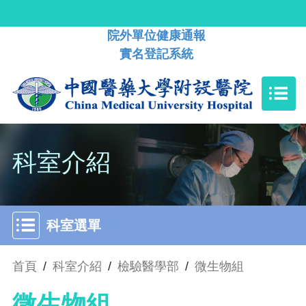
院外單位健康通報
實名登記系統
科室介紹
科室選單
首頁
/
科室介紹
/
檢驗醫學部
/
微生物組
微生物組