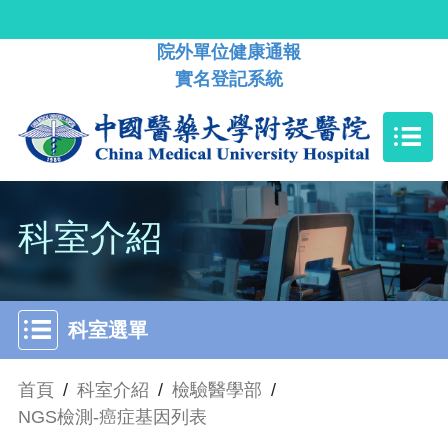
院外單位健康通報
實名登記系統
科室介紹
科室選單
首頁
/
科室介紹
/
檢驗醫學部
/
NGS檢測-癌症基因列表