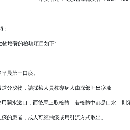
類：
微生物培養的檢驗項目如下:
收集早晨第一口痰。
呼吸道分泌物，請採檢人員教導病人由深部吐出痰液。
需先用開水漱口，而後馬上取檢體，若檢體中都是口水，則
己吐痰的患者，成人可經抽痰或用引流方式取出。