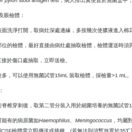
r pylori
stool antigen test，病人排出糞便置於無菌
口及眼檢體：
口表面洗淨打開，取病灶深處邊緣，多按幾次使膿液進入棉
層部位的檢體，最好直接由病灶處抽取檢體，檢體運送時須
頭直接於傷口處抽取，立即送檢。
較多，可以使用無菌試管15mL 裝取檢體，採檢量>1 mL。
：
技術脊椎穿刺後，取第二管分裝入用於細菌培養的無菌試管15
中可能有的病原菌如
Haemophilus
、
Meningococcus
，均屬
CSF檢體需立即傳送或接種。(若無法則須暫放置於35℃