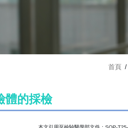
首頁
/
檢體的採檢
本文引用至檢驗醫學部文件：SOP-T25