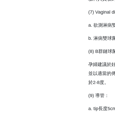
(7) Vaginal 
a. 欲測淋
b. 淋病雙
(8) B群鏈球
孕婦建議於妊
並以適當的傳
於2-8度。
(9) 導管：
a. tip長