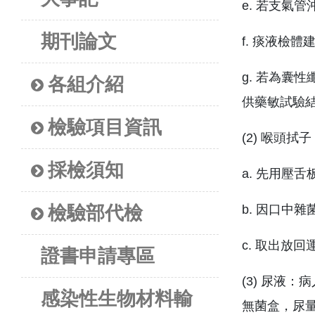
e. 若支氣
期刊論文
f. 痰液檢
g. 若為囊
各組介紹
供藥敏試驗
檢驗項目資訊
(2) 喉頭拭子
採檢須知
a. 先用壓
檢驗部代檢
b. 因口中
c. 取出放
證書申請專區
(3) 尿液
感染性生物材料輸
無菌盒，尿