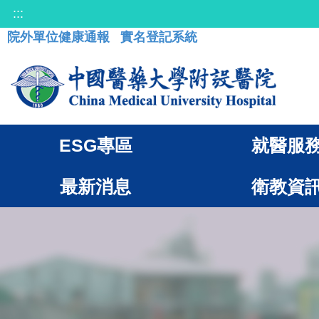
:::
院外單位健康通報
實名登記系統
ESG專區
就醫服
最新消息
衛教資