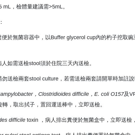
5 mL，檢體量建議需>5mL。
：
糞便於無菌容器中，以Buffer glycerol cup內
病人如需送檢stool須於住院三天內送檢。
內請勿送檢兩套stool culture，若需送檢兩套請開單時加註
ampylobacter
，Clostridioides difficile，
E. coli O157
及V
輕旋轉，取出拭子，置回運送棒中，立即送檢。
es difficile
toxin ，病人排出糞便於無菌盒中，立即