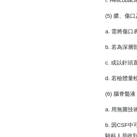
f.
Helicobacte
(5) 膿、傷
a. 需將傷
b. 若為深
c. 或以針
d. 若檢體量
(6) 腦脊髓液
a. 用無菌
b. 因CSF
驗科人員收到