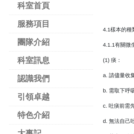
科室首頁
服務項目
4.1樣本的種
團隊介紹
4.1.1有關
科室訊息
(1) 痰：
a. 請儘量
認識我們
b. 需取下
引領卓越
c. 吐痰前
特色介紹
d. 無法自
大事記