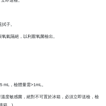
盒中，立即送檢。
花拭子。
與氧氣隔絕，以利厭氧菌檢出。
 mL，檢體量需>1mL。
對溫度敏感菌，絕對不可置於冰箱，必須立即送檢，檢
溫箱。)