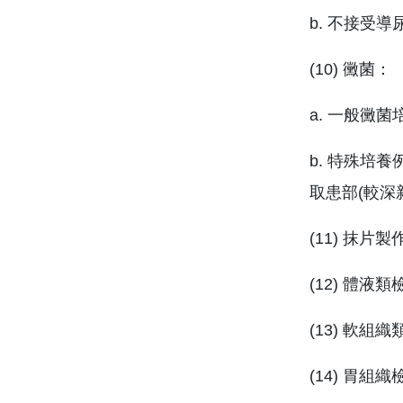
b. 不接受導
(10) 黴菌：
a. 一般黴
b. 特殊培
取患部(較深
(11) 抹片
(12) 體
(13) 軟
(14) 胃