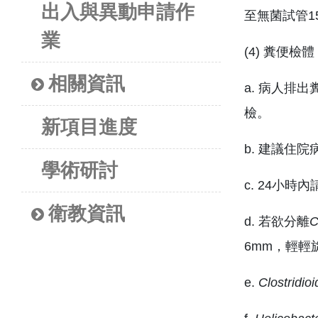
出入與異動申請作
至無菌試管1
業
(4) 糞便檢體
相關資訊
a. 病人排出
檢。
新項目進度
b. 建議住院
學術研討
c. 24小時
衛教資訊
d. 若欲分離
C
6mm，輕
e.
Clostridioid