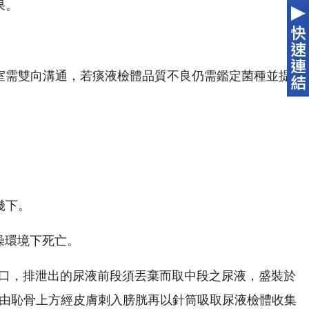
果。
驗室需雙向溝通，若痰液檢體品質不良仍需鑑定菌種並提
。
幾下。
燥環境下死亡。
道口，排泄出的尿液前段須丟棄而取中段之尿液，盛裝於
針由恥骨上方經皮膚刺入膀胱再以針筒吸取尿液檢體收集