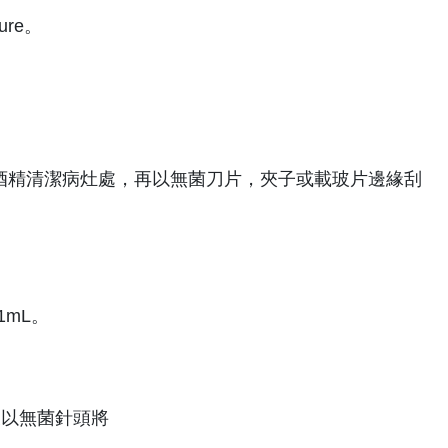
re。
%酒精清潔病灶處，再以無菌刀片，夾子或載玻片邊緣刮
1mL。
後以無菌針頭將