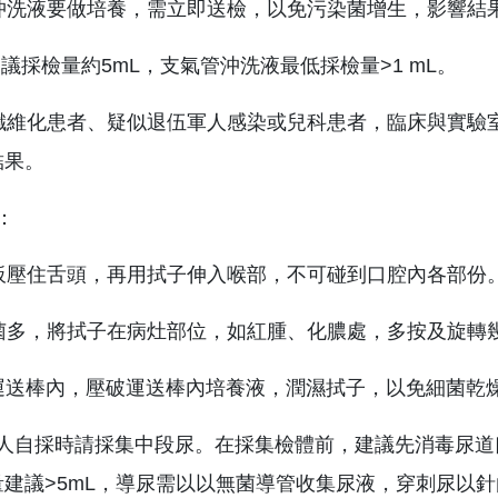
管沖洗液要做培養，需立即送檢，以免污染菌增生，影響結
體建議採檢量約5mL，支氣管沖洗液最低採檢量>1 mL。
性纖維化患者、疑似退伍軍人感染或兒科患者，臨床與實
結果。
：
舌板壓住舌頭，再用拭子伸入喉部，不可碰到口腔內各部份
雜菌多，將拭子在病灶部位，如紅腫、化膿處，多按及旋轉
回運送棒內，壓破運送棒內培養液，潤濕拭子，以免細菌乾
：病人自採時請採集中段尿。在採集檢體前，建議先消毒尿
量建議>5mL，導尿需以以無菌導管收集尿液，穿刺尿以