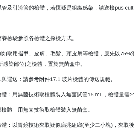
尿管及引流管的檢體，若懷疑是組織感染，請送檢pus cultu
菌培養檢驗參照各檢體之採檢方式。
養例如取用指甲、皮膚、毛髮、頭皮屑等檢體，應先以75
新感染部位)之檢體，置於無菌盒中。
製作與運送：請參考附件17.1 玻片檢體的傳送規範。
液類檢體：用無菌技術取檢體裝入無菌試管15 mL，檢體量需>
組織類檢體：用無菌技術取檢體裝入無菌盒。
組織檢體：以胃鏡技術夾取疑似病兆組織(至少二小塊)，夾取