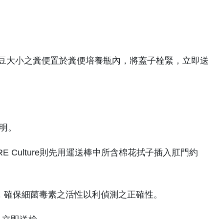
的杓子挖取豌豆大小之糞便置於糞便培養瓶內，將蓋子栓緊，立即送
說明。
RE Culture則先用運送棒中所含棉花拭子插入肛門約
送檢，確保細菌毒素之活性以利偵測之正確性。