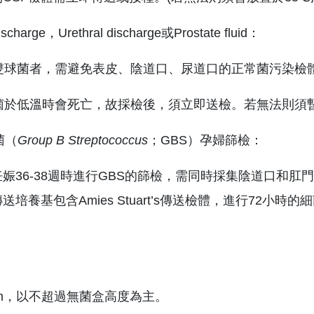
discharge，Urethral discharge或Prostate fluid：
病雙球菌者，需避免表皮、陰道口、尿道口的正常菌污染檢
球菌於低溫時會死亡，故採檢後，須立即送檢。若無法則須
菌（
Group B Streptococcu
s
；GBS）孕婦篩檢：
娠36-38週時進行GBS的篩檢，需同時採集陰道口和肛門樣本
送培養基包含Amies Stuart’s傳送檢體，進行72
度5cm，以不超過無菌盒高度為主。