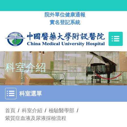
院外單位健康通報
實名登記系統
科室介紹
科室選單
首頁
/
科室介紹
/
檢驗醫學部
/
紫質症血液及尿液採檢流程