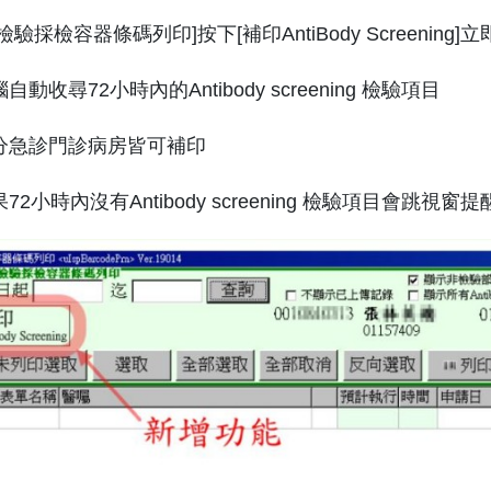
驗採檢容器條碼列印]按下[補印AntiBody Screening]
動收尋72小時內的Antibody screening 檢驗項目
分急診門診病房皆可補印
2小時內沒有Antibody screening 檢驗項目會跳視窗提醒7