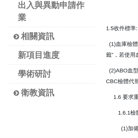
出入與異動申請作
業
1.5收件標準:
相關資訊
(1)血庫檢
新項目進度
籤”，若使
(2)ABO
學術研討
CBC檢體代
衛教資訊
1.6 要
1.6.1
(1)加