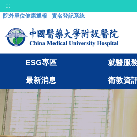
:::
院外單位健康通報
實名登記系統
ESG專區
就醫服
最新消息
衛教資