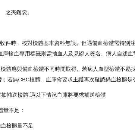
之夾鏈袋。
體收件時，核對檢體基本資料無誤。但遇備血檢體需特別注意
用血庫輸血專用標籤則需抽血人及見證人簽名、病人自述血
血型檢體應與備血檢體不同時間取得。若病人血型檢體不易
替；若無CBC檢體，血庫會要求主護再次確認備血檢體
求重抽補送檢體:遇以下情況血庫將要求補送檢體
檢體量不足：
備血檢體量不足