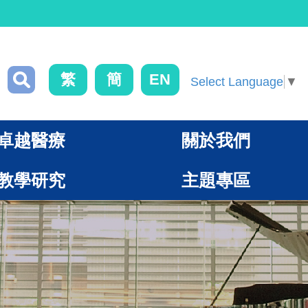
繁
簡
EN
Select Language
▼
卓越醫療
關於我們
教學研究
主題專區