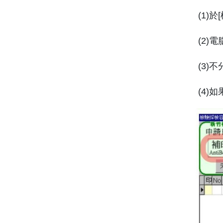
(1)於[檢
(2)電腦自
(3)不
(4)如果7