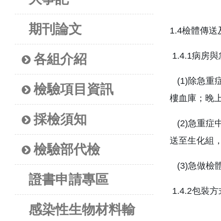
期刊論文
1.4檢體傳
1.4.1病
各組介紹
(1)除急
檢驗項目資訊
樓血庫；晚
採檢須知
(2)急重
送至生化組
檢驗部代檢
(3)急做
證書申請專區
1.4.2包裝方
感染性生物材料輸