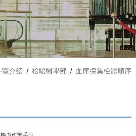
科室介紹
/
檢驗醫學部
/
血庫採集檢體順序
29 輸血作業手冊