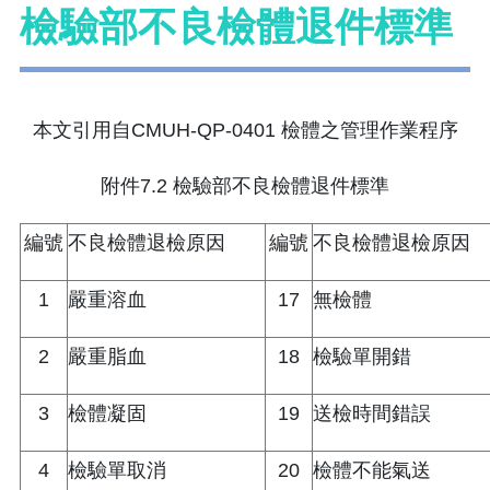
檢驗部不良檢體退件標準
本文引用自CMUH-QP-0401 檢體之管理作業程序
附件7.2 檢驗部不良檢體退件標準
編號
不良檢體退檢原因
編號
不良檢體退檢原因
1
嚴重溶血
17
無檢體
2
嚴重脂血
18
檢驗單開錯
3
檢體凝固
19
送檢時間錯誤
4
檢驗單取消
20
檢體不能氣送