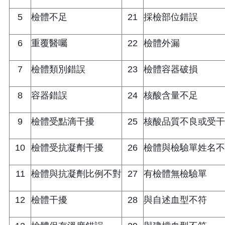
5
檢體不足
21
採檢部位錯誤
6
重覆醫囑
22
檢體外漏
7
檢體類別錯誤
23
檢體容器破損
8
容器錯誤
24
核酸含量不足
9
檢體受點滴干擾
25
核酸品質不良或受干
10
檢體受抗凝劑干擾
26
檢體與檢驗單姓名不
11
檢體與抗凝劑比例不對
27
有檢體無檢驗單
12
檢體干擾
28
與自述血型不符