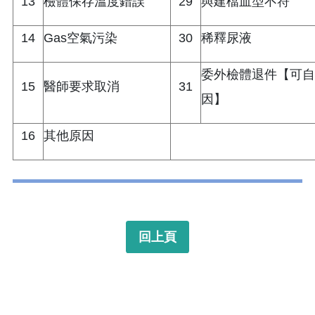
13
檢體保存溫度錯誤
29
與建檔血型不符
14
Gas空氣污染
30
稀釋尿液
委外檢體退件【可自
15
醫師要求取消
31
因】
16
其他原因
回上頁