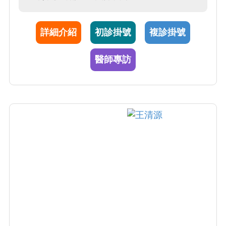
微手術；5) 打鼾及睡眠呼吸中止手術含扁桃腺
切除手術。上述各項手術均有極高的成功率 95-
詳細介紹
初診掛號
複診掛號
100%。戴醫師亦熟捻醫療品質分析與管理，醫
療政策與健康保險制度
醫師專訪