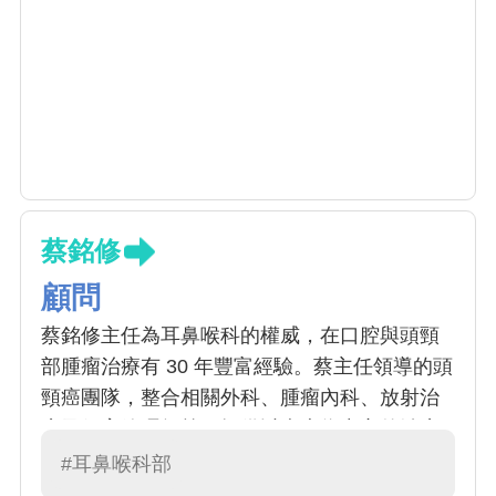
蔡銘修
顧問
蔡銘修主任為耳鼻喉科的權威，在口腔與頭頸
部腫瘤治療有 30 年豐富經驗。蔡主任領導的頭
頸癌團隊，整合相關外科、腫瘤內科、放射治
療及個案管理師等，提供以病患為中心的治療
方案。蔡主任專長於根治性頭頸部惡性腫瘤手
#耳鼻喉科部
術，包括口腔、喉、下咽、鼻咽癌等、唾液腺