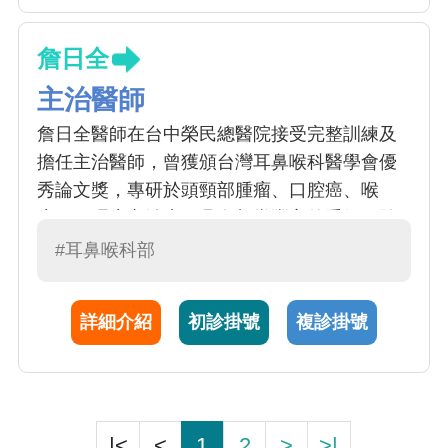
詹日全
主治醫師
詹日全醫師在台中榮民總醫院接受完整訓練及
擔任主治醫師，曾獲頒台灣耳鼻喉科醫學會優
秀論文獎，專研於頭頸部腫瘤、口腔癌、喉
癌、下咽癌之治療，具有相當豐富的手術經驗
及治療成果，此外在甲狀腺手術上也頗受好
#耳鼻喉科部
評。除了優秀豐富的手術成果及臨床經驗外，
詹醫師細心且耐心照料病患，視病猶親的治療
詳細介紹
初診掛號
複診掛號
態度，更深獲病患與家屬的肯定及口碑，是位
值得信賴的好醫師。
|<
<
1
2
>
>|