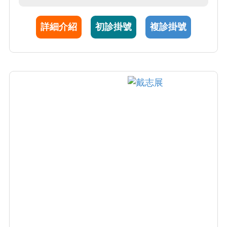
於國內首先導入以經顱磁場刺激的創新耳鳴治
療模式，為少數具小兒呼吸道評估與重建經驗
詳細介紹
初診掛號
複診掛號
之專家。目前更進一步研發國內唯一耳蝸缺血
性病變的治療模式， 冀望在未來提供耳聾病患
治療的新法。