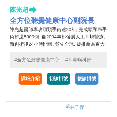
陳光超
全方位聽覺健康中心副院長
陳光超醫師專攻頭頸手術逾20年, 完成頭頸癌手
術超過5000例. 自2004年起發展人工耳蝸醫療,
新創術後24小時開機, 領先全球. 被推薦為百大
名醫，獲得國家新創獎及國際10多項專利. 並大
力開展國際醫療, 至今2020已有超過600海外患
#全方位聽覺健康中心
#耳鼻喉科部
者, 跨海就醫。
詳細介紹
初診掛號
複診掛號