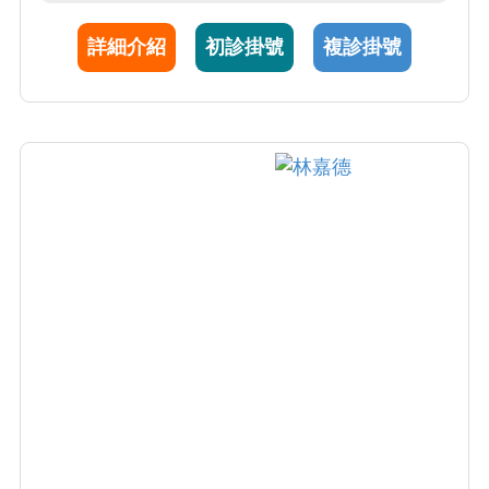
腫瘤手術、以及其他耳鼻喉頭頸手術。蔡主任
詳細介紹
初診掛號
複診掛號
對於病人相當耐心且不馬虎，問診詳細，細心
的說明治療步驟，讓病人與家屬很放心