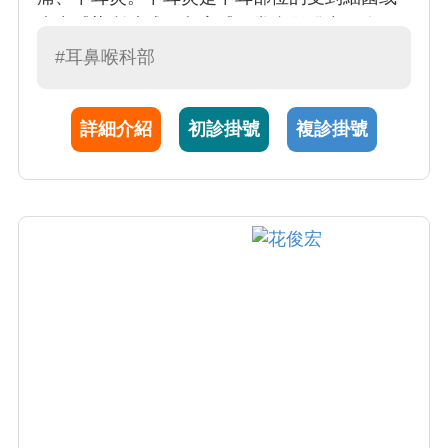
病毒感染所造成。兒童感冒常會併發中耳炎，
這是造成兒童聽力有損失最常見的原因，但卻
#耳鼻喉科部
常受到忽略。中耳炎也可能因感染擴散到頭內
附近的構造，而引發其它併發症。眩暈症是非
詳細介紹
初診掛號
複診掛號
常複雜的， 需要仔細問診，加上特殊檢查，甚
至需要觀察一段時間或藥物治療