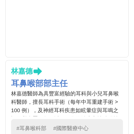
林嘉德
耳鼻喉部部主任
林嘉德醫師為具豐富經驗的耳科與小兒耳鼻喉
科醫師，擅長耳科手術（每年中耳重建手術 >
100 例），及神經耳科疾患如眩暈症與耳鳴之
評估與處置，每月以耳石復位治療良性陣發性
姿勢眩暈病患 > 50例，並與本院神經部合作，
#耳鼻喉科部
#國際醫療中心