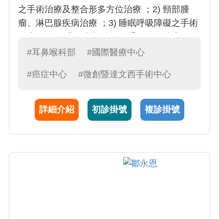
之手術治療及整合形多方位治療 ；2) 頸部腫
瘤、淋巴腺疾病治療 ；3) 睡眠呼吸障礙之手術
治療 ；4) 鼻竇炎內視鏡微創手術。口腔癌乃泛
指發生在口腔部位的癌症，包括唇、口底、
#耳鼻喉科部
#國際醫療中心
舌、牙齦硬軟顎、頰等部位，口腔癌已經為男
#癌症中心
#微創暨達文西手術中心
性惡性腫瘤罹患率之第四位，與嚼食檳榔習性
有很密切的關係。花醫師呼籲高危險族群若出
現黏膜變化者則需提高警覺，及早經常檢查
詳細介紹
初診掛號
複診掛號