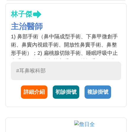
林子傑
主治醫師
1) 鼻部手術（鼻中隔成型手術、下鼻甲微創手
術、鼻竇內視鏡手術、開放性鼻竇手術、鼻整
形手術）；2) 扁桃腺切除手術、睡眠呼吸中止
症手術、軟顎支架植入手術、射頻手術、軟顎
成型手術；3) 喉顯微手術(聲音沙啞、聲帶長
#耳鼻喉科部
繭、聲帶玻尿酸注射手術、聲帶酯肪注射手
術、聲帶麻痺治療手術)；4) 中耳手術（含鼓室
詳細介紹
初診掛號
複診掛號
成型、乳突骨鑿開、聽小骨重建手術）；5) 頭
頸部腫瘤或癌症（唾液腺/甲狀腺/頸部腫塊、下
咽癌/喉癌/口腔癌之診斷及手術）；6) 耳鳴治
療；7)吞嚥困難的檢查及治療；8)達文西機器手
臂手術；9)唾液腺內視鏡手術