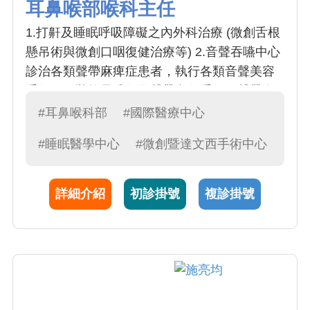
耳鼻喉部喉科主任
1.打鼾及睡眠呼吸障礙之內外科治療 (微創舌根
懸吊術與微創口咽復健治療等) 2.音聲吞嚥中心
診治各類聲帶麻痺症患者，執行各類音聲美容
手術，甲狀軟骨成行及聲帶內收手術，聲帶自
體脂肪注射與玻尿酸注射手術 3.達文西機械臂
#耳鼻喉科部
#國際醫療中心
手術睡眠呼吸中止症，達文西機械臂手術口咽
#睡眠醫學中心
#微創暨達文西手術中心
腫瘤切除及相關手術 4.鼻部疾病(鼻息肉症、鼻
炎、鼻竇炎、鼻中隔彎曲等)之診療以及鼻竇導
航內視鏡手術，並擅長功能性鼻整形等相關手
詳細介紹
初診掛號
複診掛號
術 5.各類軟顎舌根部微小傷口手術、低溫等離
子氣化手術、極低溫電漿手術、睡眠呼吸中止
症及打鼾手術 6.小兒打鼾及睡眠呼吸障礙之內
外科治療 7.打鼾及睡眠呼吸障礙之骨架手術 8.
唾液腺相關手術，擅長執行微創唾液腺內視鏡
檢查與手術