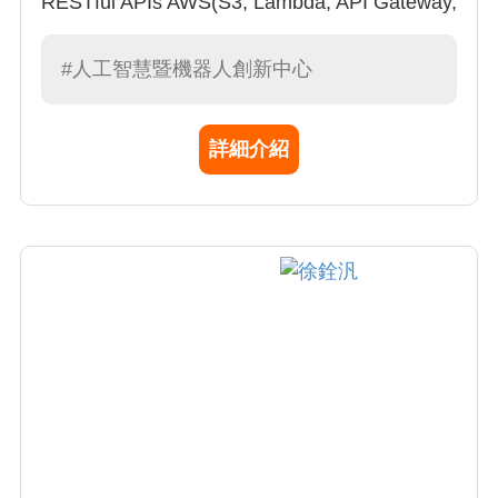
RESTful APIs AWS(S3, Lambda, API Gateway,
Amplify, IoT Core) and Azure(App Service,
DevOps) K8s
#人工智慧暨機器人創新中心
詳細介紹