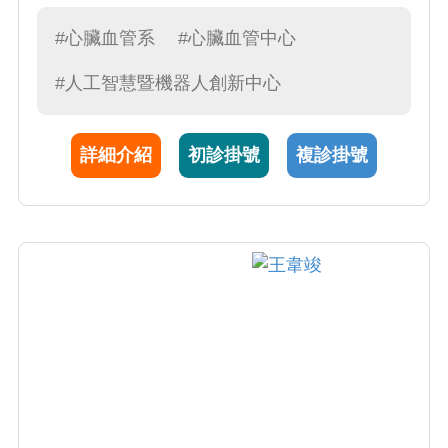
豐富的診療與治療經驗。張醫師重視與病人的
溝通，秉持「傾聽需求，專業解決」的理念，
#心臟血管系
#心臟血管中心
致力於提供最適切的醫療照護。 除臨床實務
#人工智慧暨機器人創新中心
外，張醫師曾赴美國國家衛生研究院（NIH）與
梅約診所（Mayo Clinic）進修智慧醫療與人工
智慧相關研究，將先進科技應用於醫療實務，
詳細介紹
初診掛號
複診掛號
期望造福更多病人，提升心臟醫學照護品質。