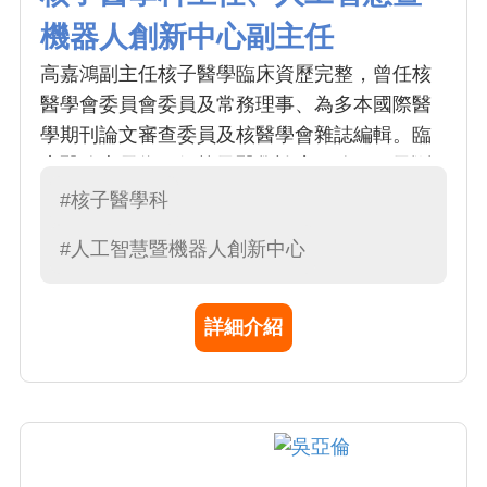
機器人創新中心副主任
高嘉鴻副主任核子醫學臨床資歷完整，曾任核
醫學會委員會委員及常務理事、為多本國際醫
學期刊論文審查委員及核醫學會雜誌編輯。臨
床醫務專長為一般核子醫學診療服務、正子斷
層檢查 (每月近 450-500 例)。PET 檢查常在細
#核子醫學科
胞及器官出現功能性異常時即可偵測出病灶，
#人工智慧暨機器人創新中心
有助於疾病早期發現。合併斷層造影可以提供
各種疾病不同的訊息，供臨床醫師做完整的治
療計畫，同時也可監測治療與手術的效果，對
詳細介紹
預後追蹤助益貢獻頗多。
112年傑出主治醫師