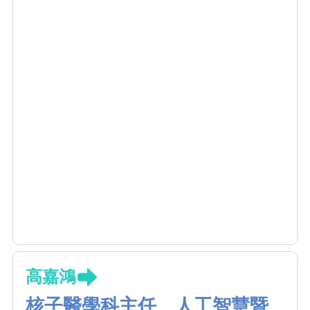
驗，能夠結合臨床知識與人工智慧技術，提升
AI在臨床醫療之應用，目前為中國醫藥大學附
設醫院人工智慧中心副主任，領導該中心開發
多項AI工具，於臨床上線使用，並取得TFDA智
慧醫材認證。
高嘉鴻
核子醫學科主任、人工智慧暨