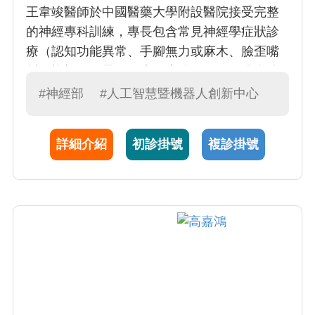
王韋竣醫師於中國醫藥大學附設醫院接受完整
的神經專科訓練，專長包含常見神經學症狀診
療（認知功能異常、手腳無力或麻木、臉歪嘴
斜、複視、頭暈、頭痛、走路不穩）、腦血管
疾病與腦中風，並取得急性缺血性中風取栓術
#神經部
#人工智慧暨機器人創新中心
與神經重症照護等認證，給予腦中風患者與高
風險族群（糖尿病、高血壓、高血脂）全面的
詳細介紹
初診掛號
複診掛號
預防、治療與照護。希望能夠透過自己的專業
知識與技能，為更多需要幫助的人提供協助。
王醫師曾赴美國國家衛生研究院（NIH）進修研
究人工智慧技術與醫學影像分析。除了臨床照
護外，也致力於將人工智慧技術應用於神經醫
學領域，尤其是臨床症狀辨識、腦部影像分
析、與神經生理訊號分析等領域，以期提供更
準確、快速的診斷與治療，進而改善患者的生
活品質。王醫師有豐富的醫療人工智慧實作經