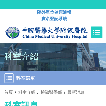
院外單位健康通報
實名登記系統
科室介紹
科室選單
首頁
/
科室介紹
/
檢驗醫學部
/
最新消息
科室訊息