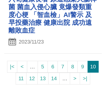
菌 菌血入侵心臟 竟爆發類重
度心梗 「智血檢」AI警示 及
早投藥治療 健康出院 成功遠
離敗血症
2023/11/23
|<
<
…
5
6
7
8
9
10
11
12
13
14
…
>
>|