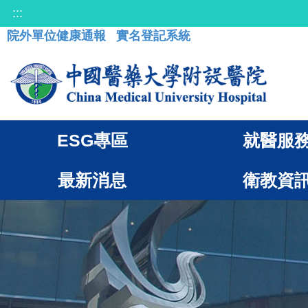
:::
院外單位健康通報
實名登記系統
ESG專區
就醫服
最新消息
衛教資