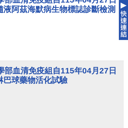
髓液阿茲海默病生物標誌診斷檢測
學部血清免疫組自115年04月27日
淋巴球藥物活化試驗