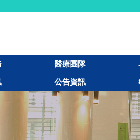
務
醫療團隊
訊
公告資訊