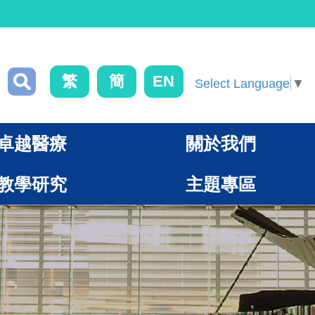
繁
簡
EN
Select Language
▼
卓越醫療
關於我們
教學研究
主題專區