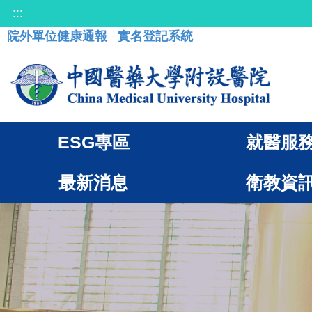
:::
院外單位健康通報
實名登記系統
ESG專區
就醫服
最新消息
衛教資