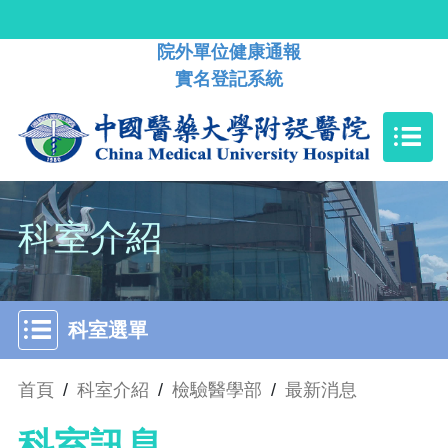
院外單位健康通報
實名登記系統
科室介紹
科室選單
首頁
/
科室介紹
/
檢驗醫學部
/
最新消息
科室訊息