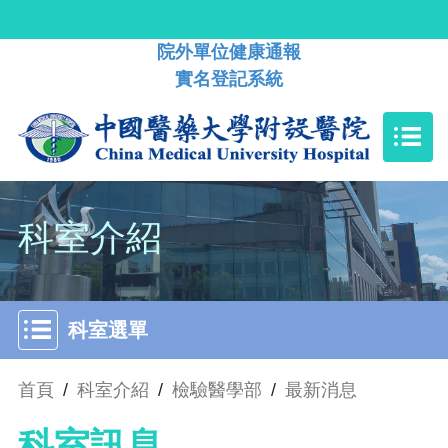
院外單位健康通報
實名登記系統
科室介紹
科室選單
首頁
/
科室介紹
/
檢驗醫學部
/
最新消息
科室訊息