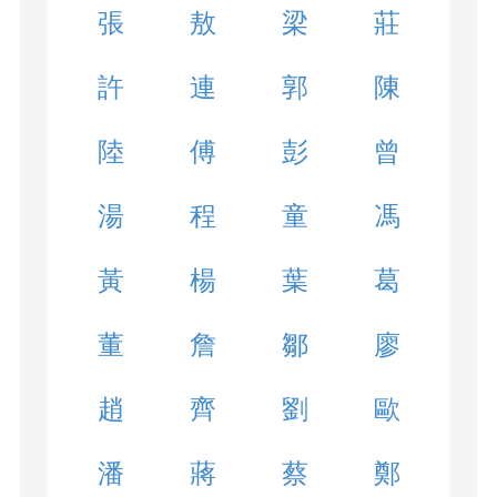
張
敖
梁
莊
許
連
郭
陳
陸
傅
彭
曾
湯
程
童
馮
黃
楊
葉
葛
董
詹
鄒
廖
趙
齊
劉
歐
潘
蔣
蔡
鄭