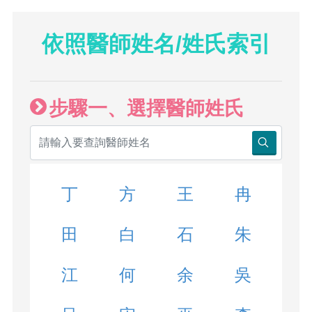
依照醫師姓名/姓氏索引
步驟一、選擇醫師姓氏
丁
方
王
冉
田
白
石
朱
江
何
余
吳