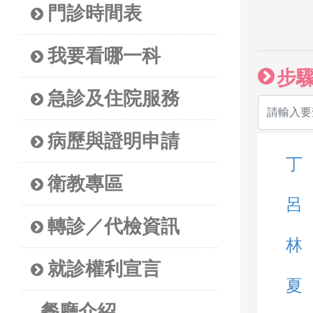
門診時間表
我要看哪一科
步
急診及住院服務
病歷與證明申請
丁
衛教專區
呂
轉診／代檢資訊
林
就診權利宣言
夏
餐廳介紹