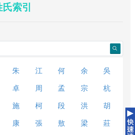
姓氏索引
朱
江
何
余
吳
卓
周
孟
宗
杭
施
柯
段
洪
胡
康
張
敖
梁
莊