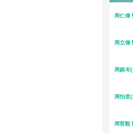
周仁偉
周立偉
周鎂岑(
周怡君(
周哲毅