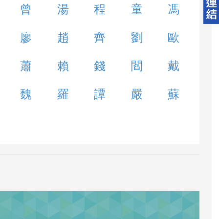
曾
湯
程
童
馮
廖
趙
齊
劉
歐
蕭
賴
錢
閻
戴
魏
羅
譚
嚴
蘇