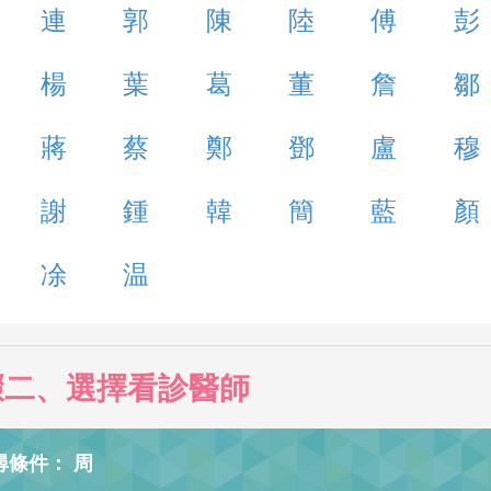
連
郭
陳
陸
傅
彭
楊
葉
葛
董
詹
鄒
蔣
蔡
鄭
鄧
盧
穆
謝
鍾
韓
簡
藍
顏
凃
温
驟二、選擇看診醫師
尋條件： 周