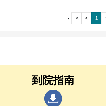
|<
<
1
到院指南