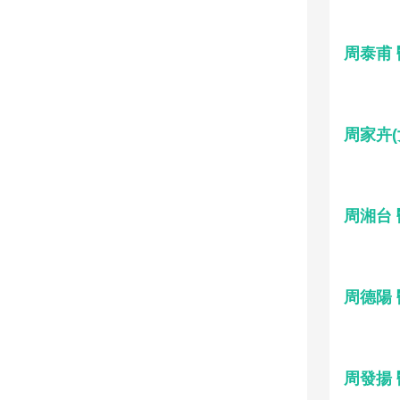
周泰甫
周家卉(
周湘台
周德陽
周發揚