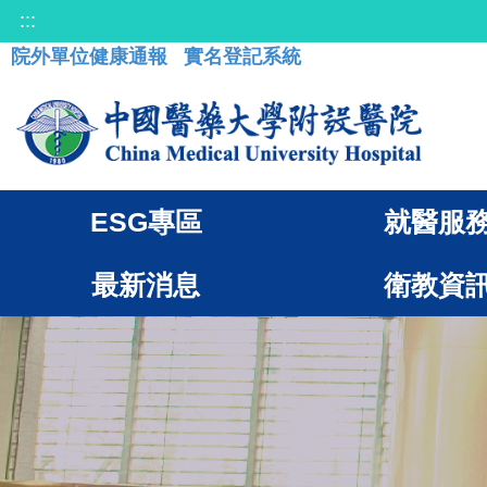
:::
院外單位健康通報
實名登記系統
ESG專區
就醫服
最新消息
衛教資