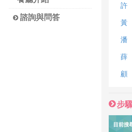
許
諮詢與問答
黃
潘
薛
顧
步
目前搜