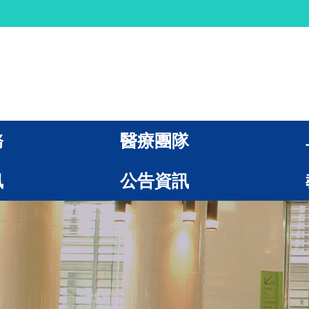
務
醫療團隊
訊
公告資訊