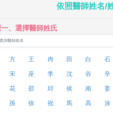
依照醫師姓名/
驟一、選擇醫師姓氏
方
王
冉
田
白
石
宋
巫
李
沈
谷
辛
花
邵
邱
侯
南
姜
孫
徐
祝
馬
高
涂