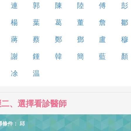
連
郭
陳
陸
傅
彭
楊
葉
葛
董
詹
鄒
蔣
蔡
鄭
鄧
盧
穆
謝
鍾
韓
簡
藍
顏
凃
温
驟二、選擇看診醫師
尋條件： 邱