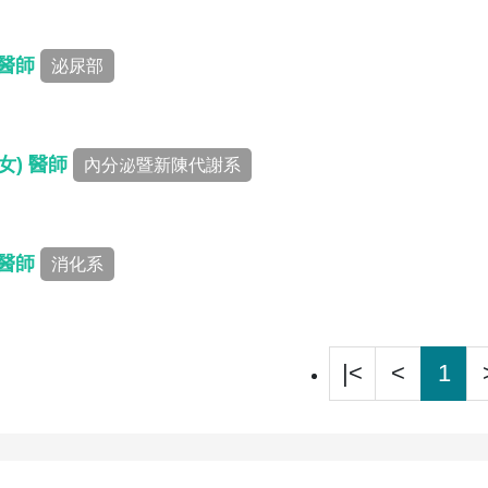
 醫師
泌尿部
女) 醫師
內分泌暨新陳代謝系
 醫師
消化系
|<
<
1