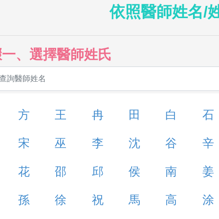
依照醫師姓名/
驟一、選擇醫師姓氏
方
王
冉
田
白
石
宋
巫
李
沈
谷
辛
花
邵
邱
侯
南
姜
孫
徐
祝
馬
高
涂