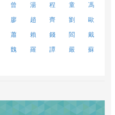
曾
湯
程
童
馮
廖
趙
齊
劉
歐
蕭
賴
錢
閻
戴
魏
羅
譚
嚴
蘇