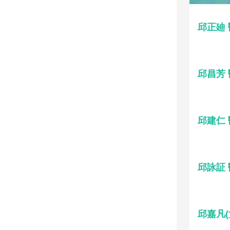
邱正廸
邱昌芳
邱建仁
邱詠証
邱嘉凡(