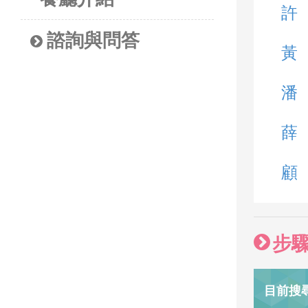
許
諮詢與問答
黃
潘
薛
顧
步
目前搜