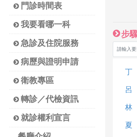
門診時間表
我要看哪一科
步
急診及住院服務
病歷與證明申請
丁
衛教專區
呂
轉診／代檢資訊
林
就診權利宣言
夏
餐廳介紹