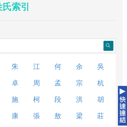
姓氏索引
朱
江
何
余
吳
卓
周
孟
宗
杭
施
柯
段
洪
胡
康
張
敖
梁
莊