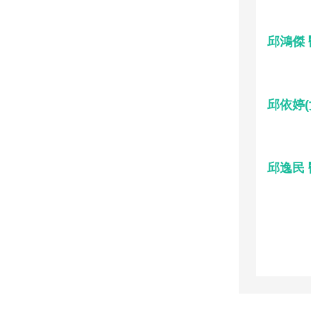
邱鴻傑
邱依婷(
邱逸民