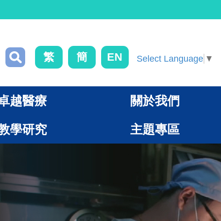
繁
簡
EN
Select Language
▼
卓越醫療
關於我們
教學研究
主題專區