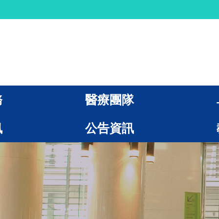
務
醫療團隊
訊
公告資訊