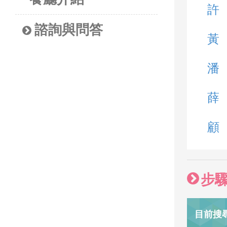
許
諮詢與問答
黃
潘
薛
顧
步
目前搜