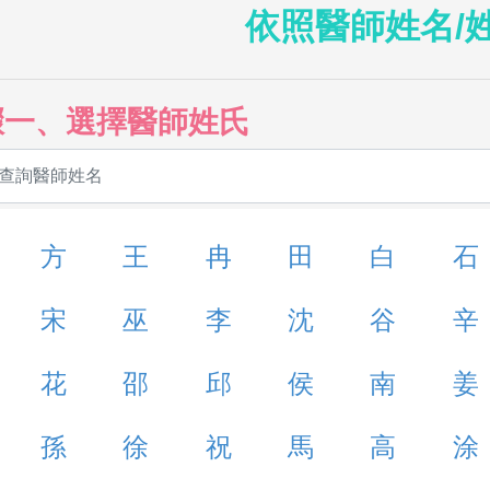
依照醫師姓名/
驟一、選擇醫師姓氏
方
王
冉
田
白
石
宋
巫
李
沈
谷
辛
花
邵
邱
侯
南
姜
孫
徐
祝
馬
高
涂