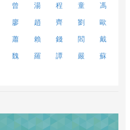
曾
湯
程
童
馮
廖
趙
齊
劉
歐
蕭
賴
錢
閻
戴
魏
羅
譚
嚴
蘇