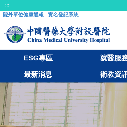
:::
院外單位健康通報
實名登記系統
ESG專區
就醫服
最新消息
衛教資