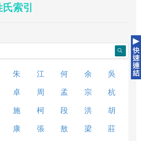
姓氏索引
朱
江
何
余
吳
卓
周
孟
宗
杭
施
柯
段
洪
胡
康
張
敖
梁
莊