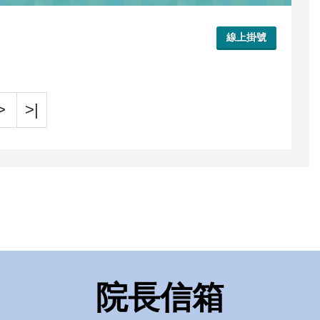
線上掛號
>
>|
院長信箱