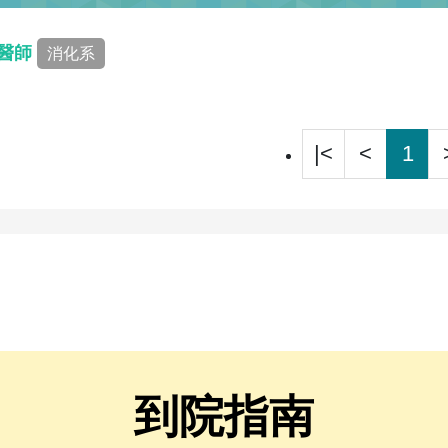
 醫師
消化系
|<
<
1
到院指南