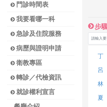
門診時間表
我要看哪一科
步
急診及住院服務
病歷與證明申請
丁
衛教專區
呂
轉診／代檢資訊
林
就診權利宣言
夏
餐廳介紹