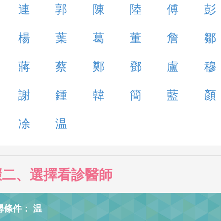
連
郭
陳
陸
傅
彭
楊
葉
葛
董
詹
鄒
蔣
蔡
鄭
鄧
盧
穆
謝
鍾
韓
簡
藍
顏
凃
温
驟二、選擇看診醫師
尋條件： 温