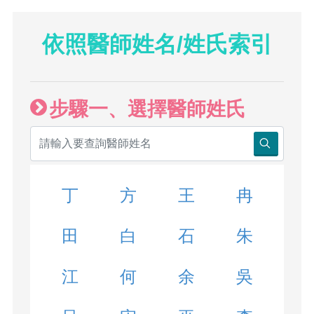
依照醫師姓名/姓氏索引
步驟一、選擇醫師姓氏
丁
方
王
冉
田
白
石
朱
江
何
余
吳