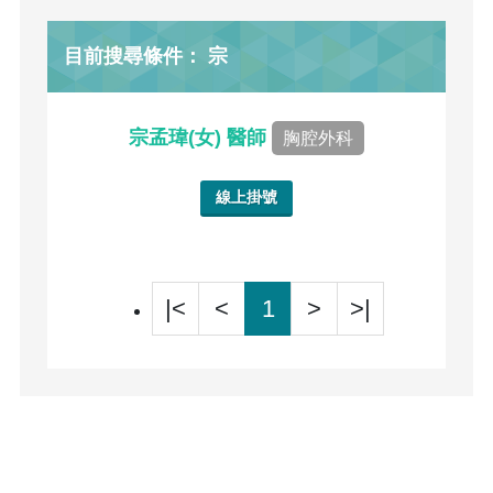
目前搜尋條件： 宗
宗孟瑋(女) 醫師
胸腔外科
線上掛號
|<
<
1
>
>|