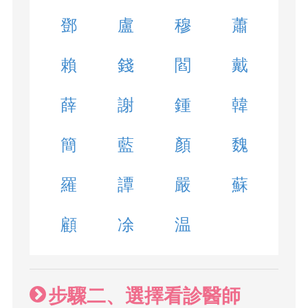
鄧
盧
穆
蕭
賴
錢
閻
戴
薛
謝
鍾
韓
簡
藍
顏
魏
羅
譚
嚴
蘇
顧
凃
温
步驟二、選擇看診醫師