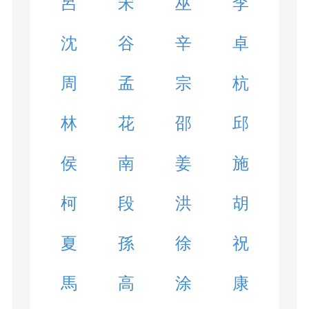
呂
宋
巫
李
沈
谷
辛
卓
周
孟
宗
杭
林
花
邵
邱
侯
南
姜
施
柯
段
洪
胡
夏
孫
徐
祝
馬
高
涂
康