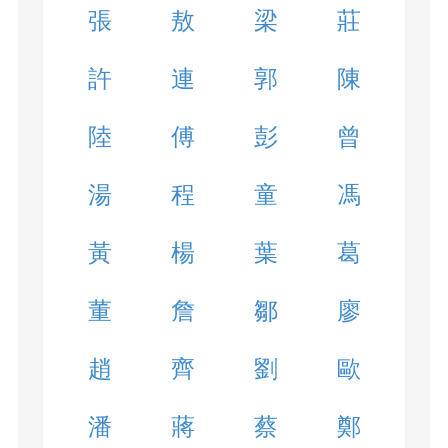
張
敖
梁
莊
許
連
郭
陳
陸
傅
彭
曾
湯
程
童
馮
黃
楊
葉
葛
董
詹
鄒
廖
趙
齊
劉
歐
潘
蔣
蔡
鄭