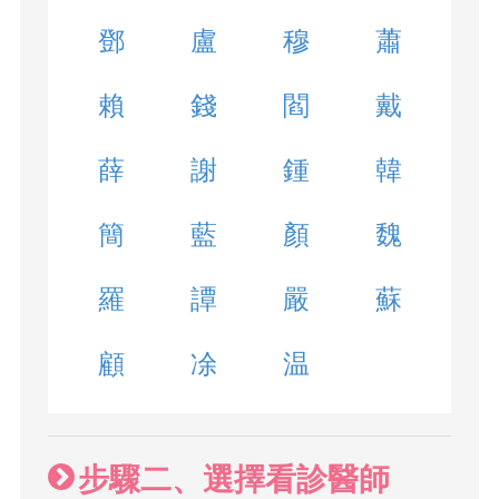
鄧
盧
穆
蕭
賴
錢
閻
戴
薛
謝
鍾
韓
簡
藍
顏
魏
羅
譚
嚴
蘇
顧
凃
温
步驟二、選擇看診醫師