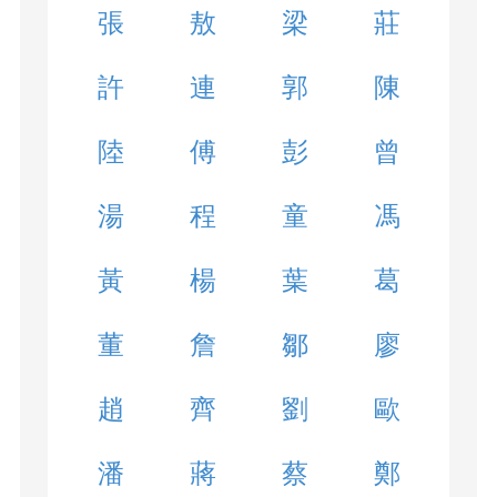
張
敖
梁
莊
許
連
郭
陳
陸
傅
彭
曾
湯
程
童
馮
黃
楊
葉
葛
董
詹
鄒
廖
趙
齊
劉
歐
潘
蔣
蔡
鄭