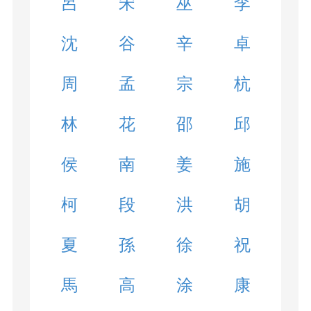
呂
宋
巫
李
沈
谷
辛
卓
周
孟
宗
杭
林
花
邵
邱
侯
南
姜
施
柯
段
洪
胡
夏
孫
徐
祝
馬
高
涂
康