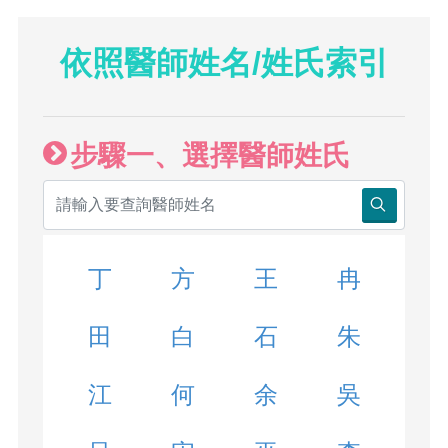
依照醫師姓名/姓氏索引
步驟一、選擇醫師姓氏
丁
方
王
冉
田
白
石
朱
江
何
余
吳