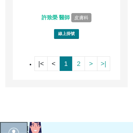
許致榮 醫師
皮膚科
線上掛號
|<
<
1
2
>
>|