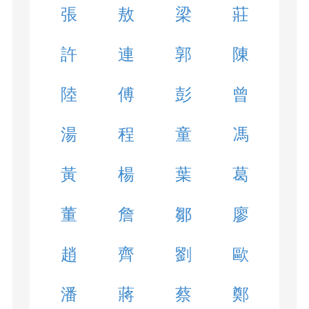
張
敖
梁
莊
許
連
郭
陳
陸
傅
彭
曾
湯
程
童
馮
黃
楊
葉
葛
董
詹
鄒
廖
趙
齊
劉
歐
潘
蔣
蔡
鄭