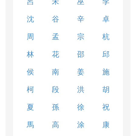
呂
宋
巫
李
沈
谷
辛
卓
周
孟
宗
杭
林
花
邵
邱
侯
南
姜
施
柯
段
洪
胡
夏
孫
徐
祝
馬
高
涂
康