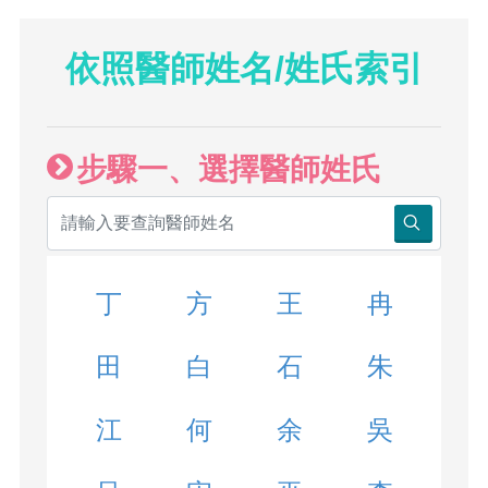
依照醫師姓名/姓氏索引
步驟一、選擇醫師姓氏
丁
方
王
冉
田
白
石
朱
江
何
余
吳