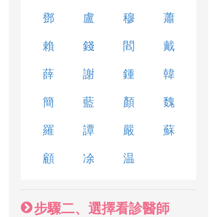
鄧
盧
穆
蕭
賴
錢
閻
戴
薛
謝
鍾
韓
簡
藍
顏
魏
羅
譚
嚴
蘇
顧
凃
温
步驟二、選擇看診醫師