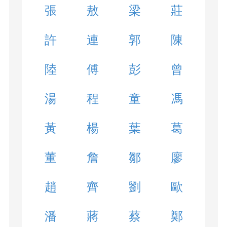
張
敖
梁
莊
許
連
郭
陳
陸
傅
彭
曾
湯
程
童
馮
黃
楊
葉
葛
董
詹
鄒
廖
趙
齊
劉
歐
潘
蔣
蔡
鄭