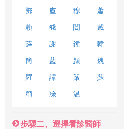
鄧
盧
穆
蕭
賴
錢
閻
戴
薛
謝
鍾
韓
簡
藍
顏
魏
羅
譚
嚴
蘇
顧
凃
温
步驟二、選擇看診醫師