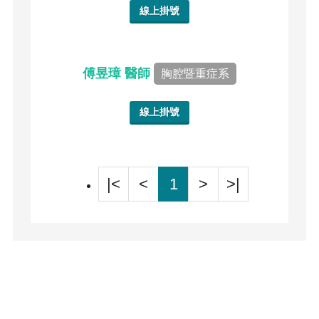
線上掛號
傅昱璋 醫師
胸腔暨重症系
線上掛號
|<
<
1
>
>|