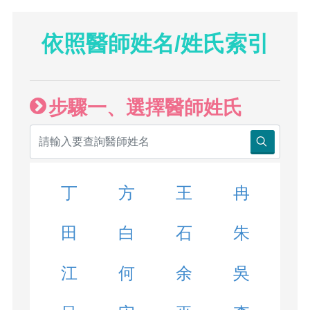
依照醫師姓名/姓氏索引
步驟一、選擇醫師姓氏
丁
方
王
冉
田
白
石
朱
江
何
余
吳