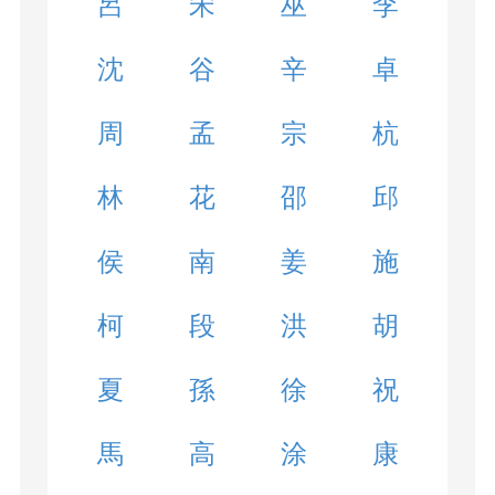
呂
宋
巫
李
沈
谷
辛
卓
周
孟
宗
杭
林
花
邵
邱
侯
南
姜
施
柯
段
洪
胡
夏
孫
徐
祝
馬
高
涂
康