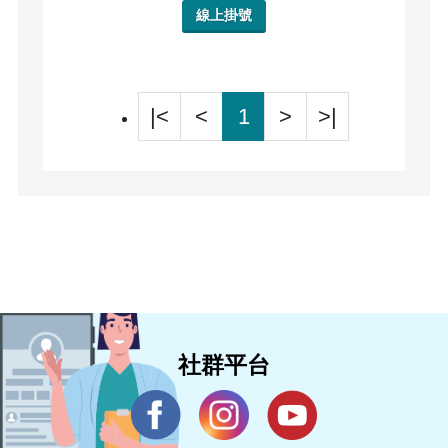
線上掛號
|<
<
1
>
>|
社群平台