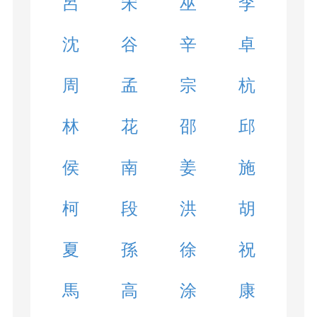
呂
宋
巫
李
沈
谷
辛
卓
周
孟
宗
杭
林
花
邵
邱
侯
南
姜
施
柯
段
洪
胡
夏
孫
徐
祝
馬
高
涂
康