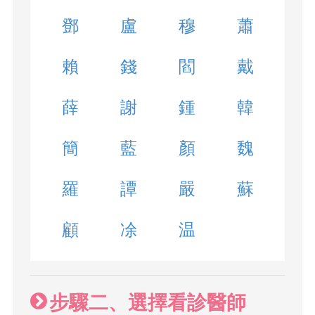
鄧
盧
穆
蕭
賴
錢
閻
戴
薛
謝
鍾
韓
簡
藍
顏
魏
羅
譚
嚴
蘇
顧
凃
温
步驟二、選擇看診醫師