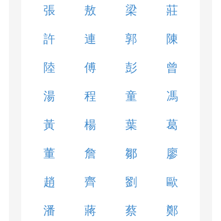
張
敖
梁
莊
許
連
郭
陳
陸
傅
彭
曾
湯
程
童
馮
黃
楊
葉
葛
董
詹
鄒
廖
趙
齊
劉
歐
潘
蔣
蔡
鄭