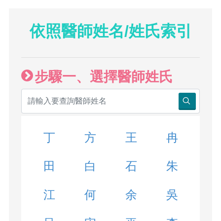
依照醫師姓名/姓氏索引
步驟一、選擇醫師姓氏
丁
方
王
冉
田
白
石
朱
江
何
余
吳