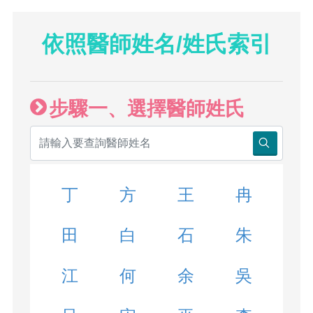
依照醫師姓名/姓氏索引
步驟一、選擇醫師姓氏
丁
方
王
冉
田
白
石
朱
江
何
余
吳