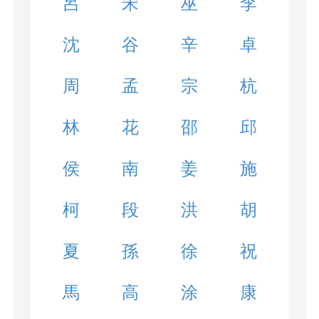
呂
宋
巫
李
沈
谷
辛
卓
周
孟
宗
杭
林
花
邵
邱
侯
南
姜
施
柯
段
洪
胡
夏
孫
徐
祝
馬
高
涂
康