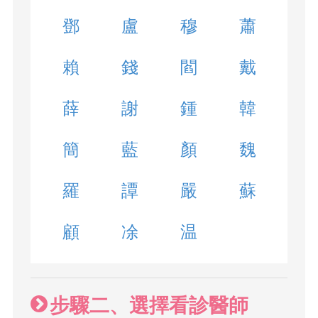
鄧
盧
穆
蕭
賴
錢
閻
戴
薛
謝
鍾
韓
簡
藍
顏
魏
羅
譚
嚴
蘇
顧
凃
温
步驟二、選擇看診醫師