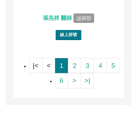
張兆祥 醫師
泌尿部
線上掛號
|<
<
1
2
3
4
5
6
>
>|