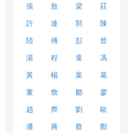
張
敖
梁
莊
許
連
郭
陳
陸
傅
彭
曾
湯
程
童
馮
黃
楊
葉
葛
董
詹
鄒
廖
趙
齊
劉
歐
潘
蔣
蔡
鄭