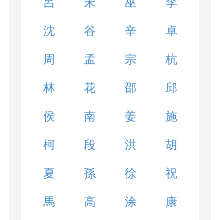
呂
宋
巫
李
沈
谷
辛
卓
周
孟
宗
杭
林
花
邵
邱
侯
南
姜
施
柯
段
洪
胡
夏
孫
徐
祝
馬
高
涂
康