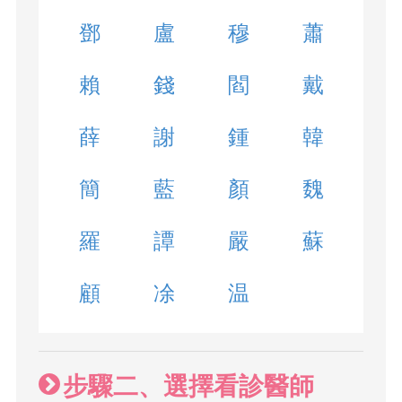
鄧
盧
穆
蕭
賴
錢
閻
戴
薛
謝
鍾
韓
簡
藍
顏
魏
羅
譚
嚴
蘇
顧
凃
温
步驟二、選擇看診醫師