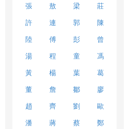
張
敖
梁
莊
許
連
郭
陳
陸
傅
彭
曾
湯
程
童
馮
黃
楊
葉
葛
董
詹
鄒
廖
趙
齊
劉
歐
潘
蔣
蔡
鄭