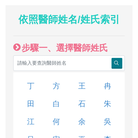
依照醫師姓名/姓氏索引
步驟一、選擇醫師姓氏
丁
方
王
冉
田
白
石
朱
江
何
余
吳