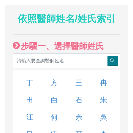
依照醫師姓名/姓氏索引
步驟一、選擇醫師姓氏
丁
方
王
冉
田
白
石
朱
江
何
余
吳