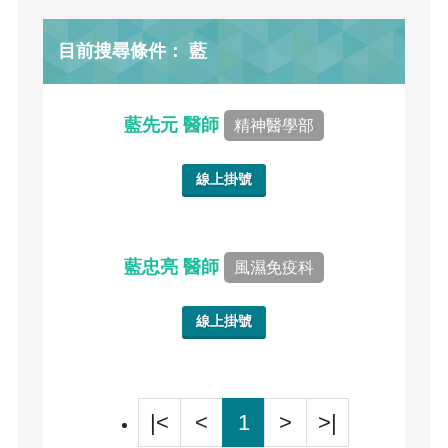
目前搜尋條件： 藍
藍先元 醫師
精神醫學部
線上掛號
藍忠亮 醫師
風濕免疫科
線上掛號
|<
<
1
>
>|