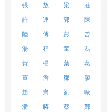
張
敖
梁
莊
許
連
郭
陳
陸
傅
彭
曾
湯
程
童
馮
黃
楊
葉
葛
董
詹
鄒
廖
趙
齊
劉
歐
潘
蔣
蔡
鄭