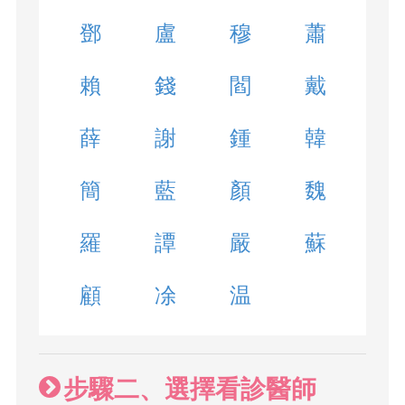
鄧
盧
穆
蕭
賴
錢
閻
戴
薛
謝
鍾
韓
簡
藍
顏
魏
羅
譚
嚴
蘇
顧
凃
温
步驟二、選擇看診醫師