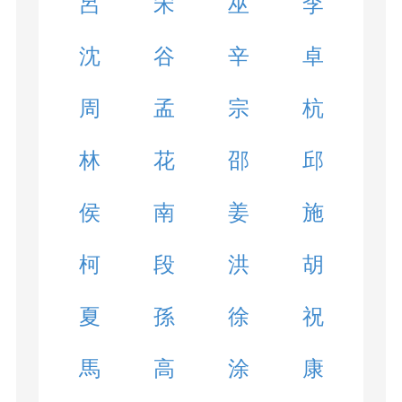
呂
宋
巫
李
沈
谷
辛
卓
周
孟
宗
杭
林
花
邵
邱
侯
南
姜
施
柯
段
洪
胡
夏
孫
徐
祝
馬
高
涂
康