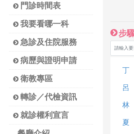
門診時間表
我要看哪一科
步
急診及住院服務
病歷與證明申請
丁
衛教專區
呂
轉診／代檢資訊
林
就診權利宣言
夏
餐廳介紹