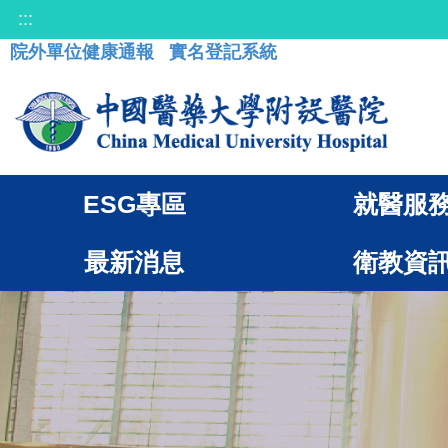
:::
院外單位健康通報
實名登記系統
ESG專區
就醫服
最新消息
衛教資