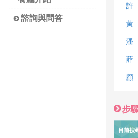
許
諮詢與問答
黃
潘
薛
顧
步
目前搜