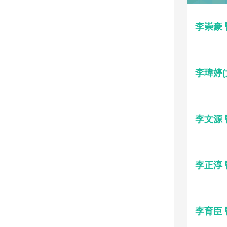
李崇豪
李瑋婷(
李文源
李正淳
李育臣