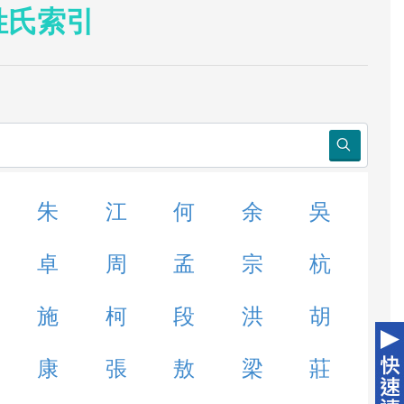
姓氏索引
朱
江
何
余
吳
卓
周
孟
宗
杭
施
柯
段
洪
胡
康
張
敖
梁
莊