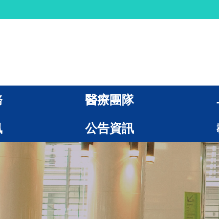
務
醫療團隊
訊
公告資訊