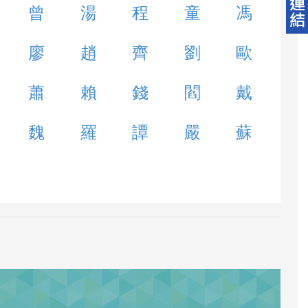
曾
湯
程
童
馮
廖
趙
齊
劉
歐
蕭
賴
錢
閻
戴
魏
羅
譚
嚴
蘇