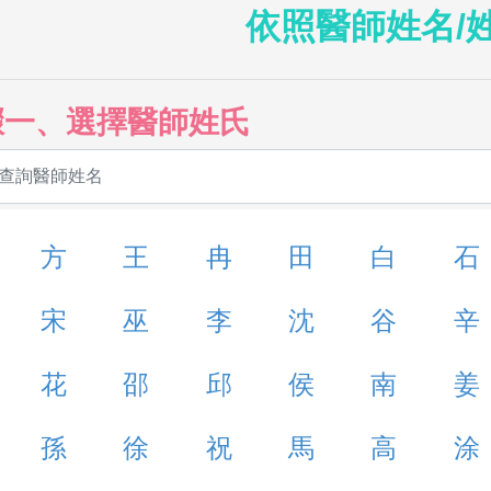
依照醫師姓名/
驟一、選擇醫師姓氏
方
王
冉
田
白
石
宋
巫
李
沈
谷
辛
花
邵
邱
侯
南
姜
孫
徐
祝
馬
高
涂