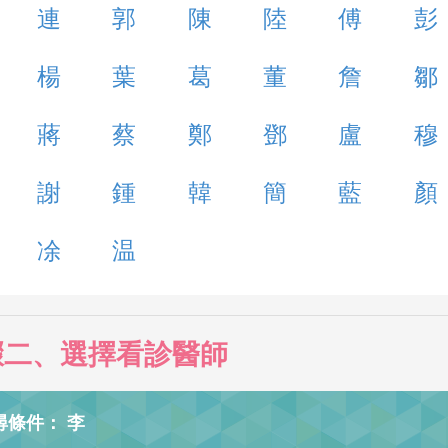
連
郭
陳
陸
傅
彭
楊
葉
葛
董
詹
鄒
蔣
蔡
鄭
鄧
盧
穆
謝
鍾
韓
簡
藍
顏
凃
温
驟二、選擇看診醫師
尋條件： 李