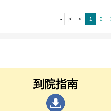
|<
<
1
2
到院指南