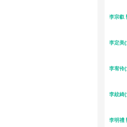
李宗叡
李定美(
李宥伶(
李紋綺(
李明禮