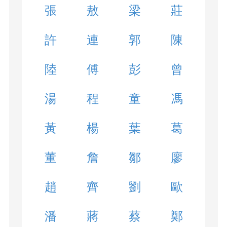
張
敖
梁
莊
許
連
郭
陳
陸
傅
彭
曾
湯
程
童
馮
黃
楊
葉
葛
董
詹
鄒
廖
趙
齊
劉
歐
潘
蔣
蔡
鄭