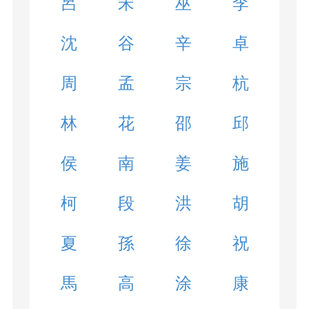
呂
宋
巫
李
沈
谷
辛
卓
周
孟
宗
杭
林
花
邵
邱
侯
南
姜
施
柯
段
洪
胡
夏
孫
徐
祝
馬
高
涂
康