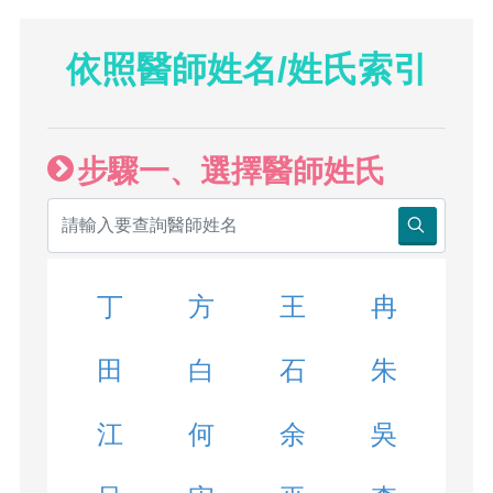
依照醫師姓名/姓氏索引
步驟一、選擇醫師姓氏
丁
方
王
冉
田
白
石
朱
江
何
余
吳