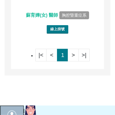
蘇育嬅(女) 醫師
胸腔暨重症系
線上掛號
|<
<
1
>
>|