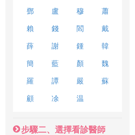
鄧
盧
穆
蕭
賴
錢
閻
戴
薛
謝
鍾
韓
簡
藍
顏
魏
羅
譚
嚴
蘇
顧
凃
温
步驟二、選擇看診醫師