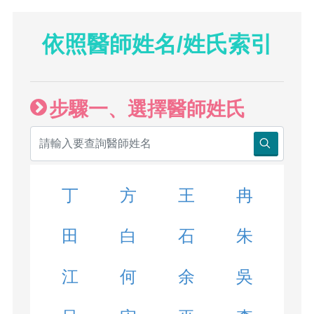
依照醫師姓名/姓氏索引
步驟一、選擇醫師姓氏
丁
方
王
冉
田
白
石
朱
江
何
余
吳