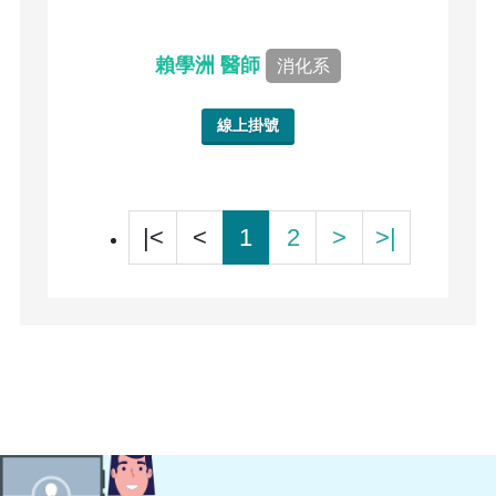
賴學洲 醫師
消化系
線上掛號
|<
<
1
2
>
>|