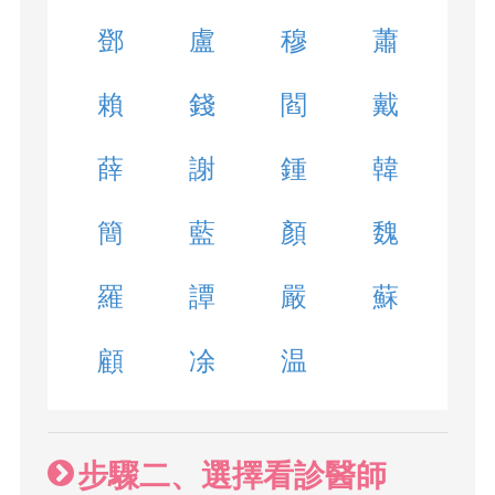
鄧
盧
穆
蕭
賴
錢
閻
戴
薛
謝
鍾
韓
簡
藍
顏
魏
羅
譚
嚴
蘇
顧
凃
温
步驟二、選擇看診醫師