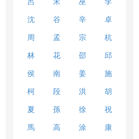
呂
宋
巫
李
沈
谷
辛
卓
周
孟
宗
杭
林
花
邵
邱
侯
南
姜
施
柯
段
洪
胡
夏
孫
徐
祝
馬
高
涂
康