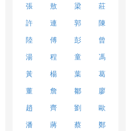
張
敖
梁
莊
許
連
郭
陳
陸
傅
彭
曾
湯
程
童
馮
黃
楊
葉
葛
董
詹
鄒
廖
趙
齊
劉
歐
潘
蔣
蔡
鄭