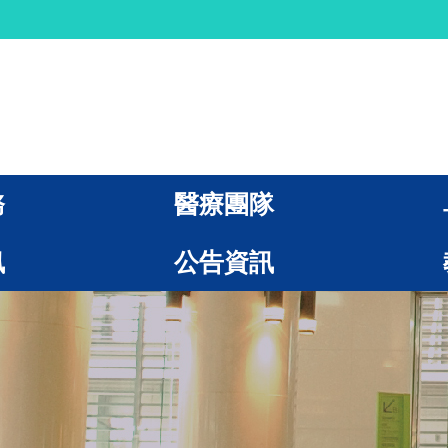
務
醫療團隊
訊
公告資訊