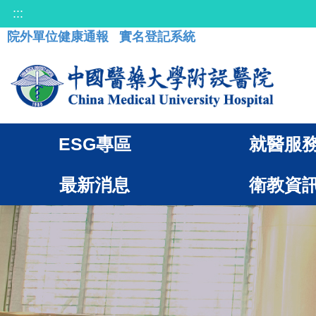
:::
院外單位健康通報
實名登記系統
ESG專區
就醫服
最新消息
衛教資