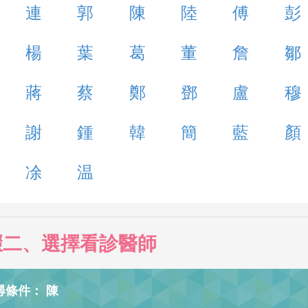
連
郭
陳
陸
傅
彭
楊
葉
葛
董
詹
鄒
蔣
蔡
鄭
鄧
盧
穆
謝
鍾
韓
簡
藍
顏
凃
温
驟二、選擇看診醫師
尋條件： 陳