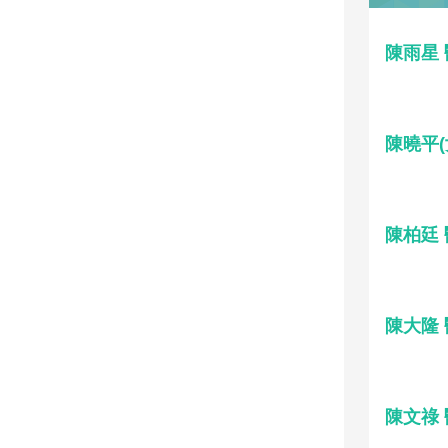
陳雨星
陳曉平(
陳柏廷
陳大隆
陳文祿