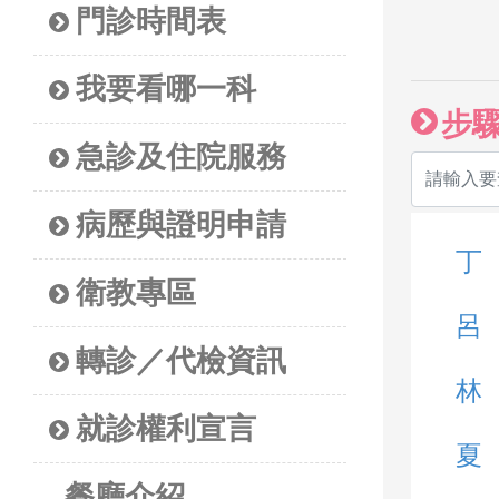
門診時間表
我要看哪一科
步
急診及住院服務
病歷與證明申請
丁
衛教專區
呂
轉診／代檢資訊
林
就診權利宣言
夏
餐廳介紹