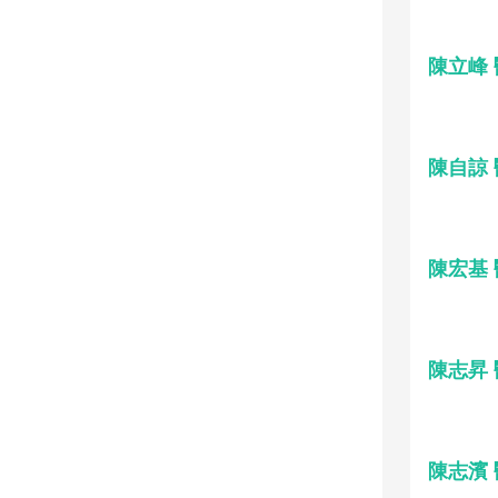
陳立峰
陳自諒
陳宏基
陳志昇
陳志濱