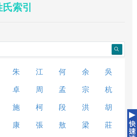
姓氏索引
朱
江
何
余
吳
卓
周
孟
宗
杭
施
柯
段
洪
胡
康
張
敖
梁
莊