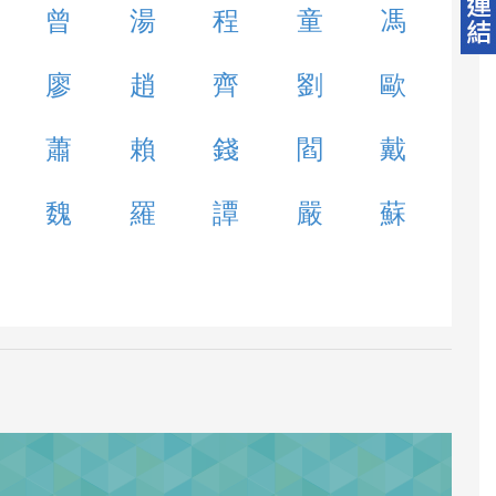
曾
湯
程
童
馮
廖
趙
齊
劉
歐
蕭
賴
錢
閻
戴
魏
羅
譚
嚴
蘇