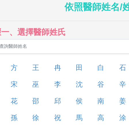
依照醫師姓名/
驟一、選擇醫師姓氏
方
王
冉
田
白
石
宋
巫
李
沈
谷
辛
花
邵
邱
侯
南
姜
孫
徐
祝
馬
高
涂