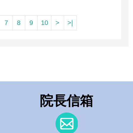
7
8
9
10
>
>|
院長信箱