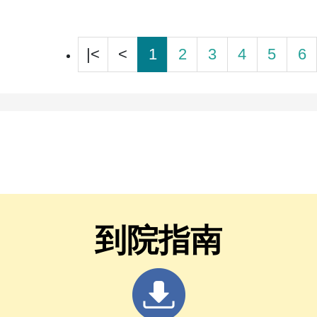
|<
<
1
2
3
4
5
6
到院指南