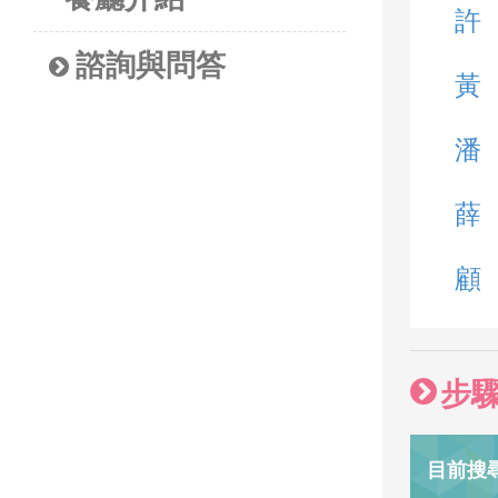
許
諮詢與問答
黃
潘
薛
顧
步
目前搜