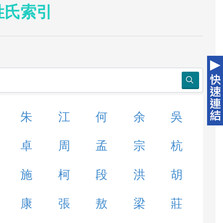
姓氏索引
朱
江
何
余
吳
卓
周
孟
宗
杭
施
柯
段
洪
胡
康
張
敖
梁
莊