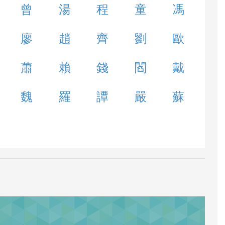
曾
湯
程
童
馮
廖
趙
齊
劉
歐
蕭
賴
錢
閻
戴
魏
羅
譚
嚴
蘇