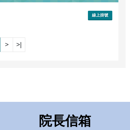
線上掛號
>
>|
院長信箱