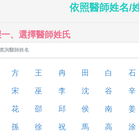
依照醫師姓名/
驟一、選擇醫師姓氏
方
王
冉
田
白
石
宋
巫
李
沈
谷
辛
花
邵
邱
侯
南
姜
孫
徐
祝
馬
高
涂