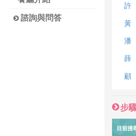
許
諮詢與問答
黃
潘
薛
顧
步
目前搜