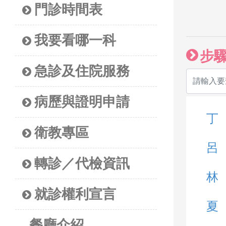
門診時間表
我要看哪一科
步
急診及住院服務
病歷與證明申請
丁
衛教專區
呂
轉診／代檢資訊
林
就診權利宣言
夏
餐廳介紹