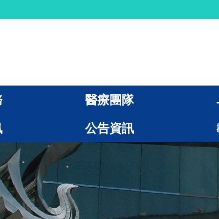
務
醫療團隊
訊
公告資訊