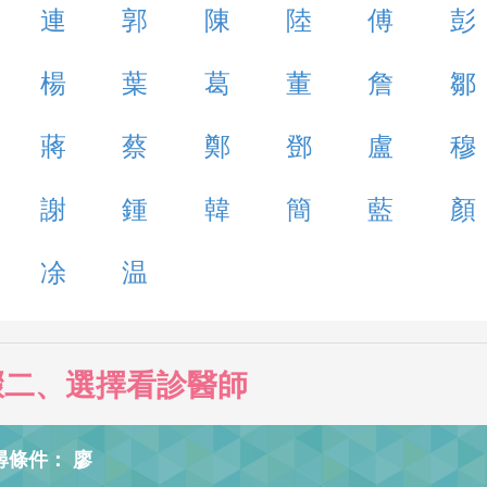
連
郭
陳
陸
傅
彭
楊
葉
葛
董
詹
鄒
蔣
蔡
鄭
鄧
盧
穆
謝
鍾
韓
簡
藍
顏
凃
温
驟二、選擇看診醫師
尋條件： 廖