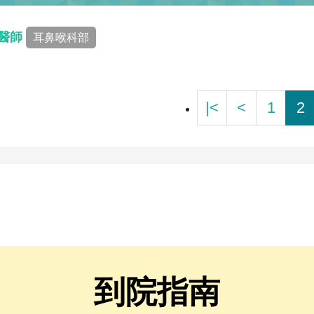
 醫師
耳鼻喉科部
|<
<
1
2
到院指南