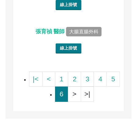
線上掛號
張育禎 醫師
大腸直腸外科
線上掛號
|<
<
1
2
3
4
5
6
>
>|