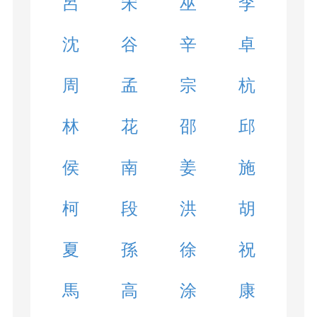
呂
宋
巫
李
沈
谷
辛
卓
周
孟
宗
杭
林
花
邵
邱
侯
南
姜
施
柯
段
洪
胡
夏
孫
徐
祝
馬
高
涂
康