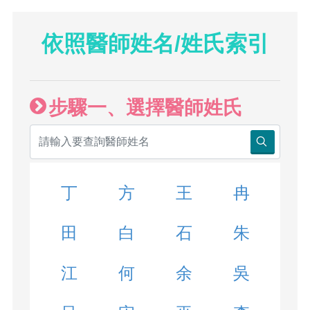
依照醫師姓名/姓氏索引
步驟一、選擇醫師姓氏
丁
方
王
冉
田
白
石
朱
江
何
余
吳