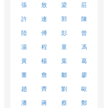
張
敖
梁
莊
許
連
郭
陳
陸
傅
彭
曾
湯
程
童
馮
黃
楊
葉
葛
董
詹
鄒
廖
趙
齊
劉
歐
潘
蔣
蔡
鄭