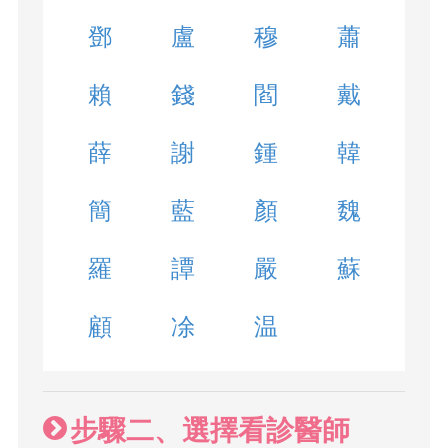
鄧
盧
穆
蕭
賴
錢
閻
戴
薛
謝
鍾
韓
簡
藍
顏
魏
羅
譚
嚴
蘇
顧
凃
温
步驟二、選擇看診醫師